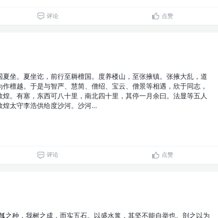
评论
点赞
国夏坐。夏坐讫，前行至耨檀国。度养楼山，至张掖镇。张掖大乱，道
为作檀越。于是与智严、慧简、僧绍、宝云、僧景等相遇，欣于同志，
敦煌。有塞，东西可八十里，南北四十里，其停一月余曰。法显等五人
敦煌太守李浩供给度沙河。沙河…
评论
点赞
大瓠之种，我树之成，而实五石。以盛水浆，其坚不能自举也。剖之以为