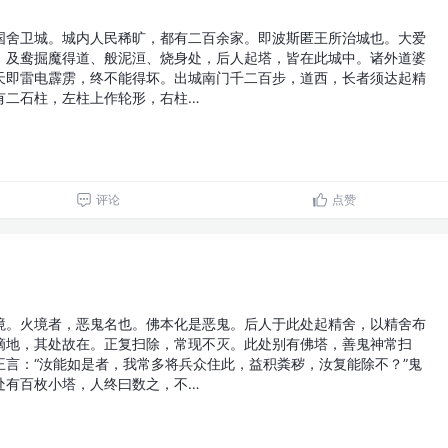
国舍卫城。城内人民稀旷，都有二百余家。即波斯匿王所治城也。大爱
，及鸯掘魔得道、般泥洹、烧身处，后人起塔，皆在此城中。诸外道婆
天即雷电霹雳，终不能得坏。出城南门千二百步，道西，长者须达起精
有二石柱，左柱上作轮形，右柱…
评论
点赞
境。火境者，恶鬼名也。佛本化是恶鬼。后人于此处起精舍，以精舍布
滴地，其处故在。正复扫除，常现不灭。此处别有佛塔，善鬼神常扫
王言：“汝能如是者，我常多将兵众住此，益积粪秽，汝复能除不？”鬼
处有百枚小塔，人终曰数之，不…