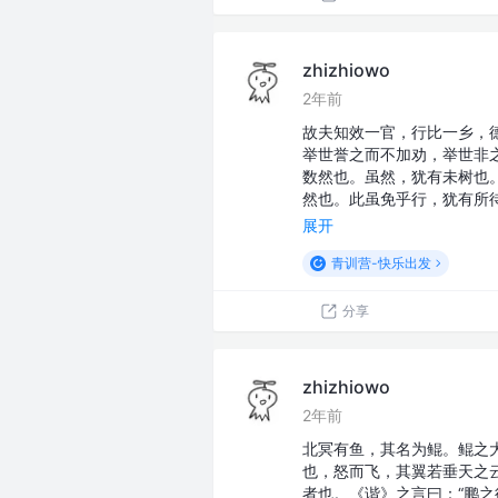
zhizhiowo
2年前
故夫知效一官，行比一乡，
举世誉之而不加劝，举世非
数然也。虽然，犹有未树也
然也。此虽免乎行，犹有所
展开
青训营-快乐出发
分享
zhizhiowo
2年前
北冥有鱼，其名为鲲。鲲之
也，怒而飞，其翼若垂天之
者也。《谐》之言曰：“鹏