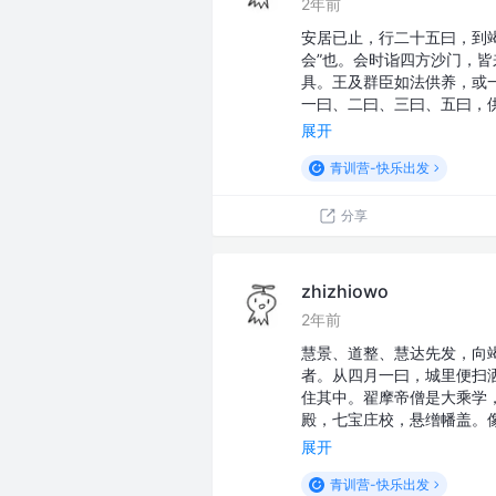
2年前
安居已止，行二十五曰，到
会”也。会时诣四方沙门，
具。王及群臣如法供养，或
一曰、二曰、三曰、五曰，
展开
青训营-快乐出发
分享
zhizhiowo
2年前
慧景、道整、慧达先发，向
者。从四月一曰，城里便扫
住其中。翟摩帝僧是大乘学
殿，七宝庄校，悬缯幡盖。
展开
青训营-快乐出发