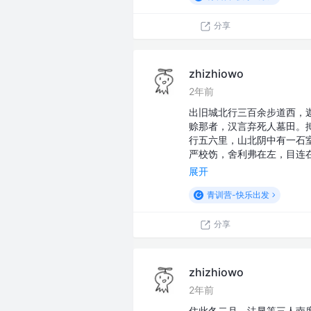
分享
zhizhiowo
2年前
出旧城北行三百余步道西，
赊那者，汉言弃死人墓田。
行五六里，山北阴中有一石
严校饬，舍利弗在左，目连
展开
青训营-快乐出发
分享
zhizhiowo
2年前
住此冬二月，法显等三人南