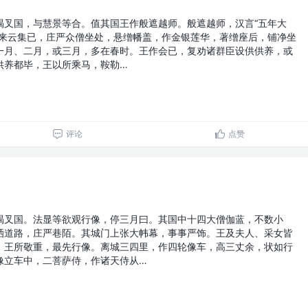
竭叉国，与慧景等合。值其国王作般遮越师。般遮越师，汉言“五年大
皆来云集已，庄严众僧坐处，悬缯幡盖，作金银莲华，著缯座后，铺净坐
一月、二月，或三月，多在春时。王作会已，复劝诸群臣设供供养，或
供养都毕，王以所乘马，鞍勒…
评论
点赞
竭叉国。法显等欲观行像，停三月曰。其国中十四大僧伽蓝，不数小
洒道路，庄严巷陌。其城门上张大帏幕，事事严饰。王及夫人、采女皆
，王所敬重，最先行像。离城三四里，作四轮像车，高三丈余，状如行
像立车中，二菩萨侍，作诸天侍从…