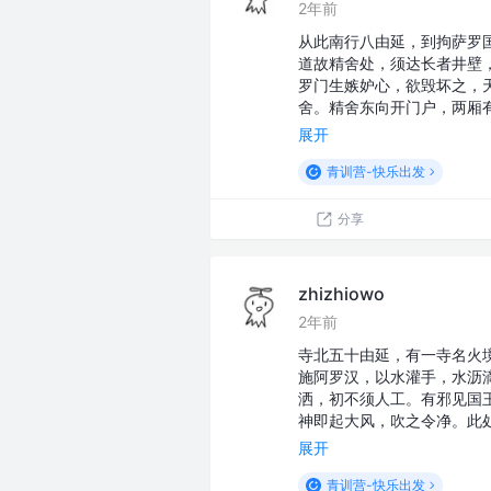
2年前
从此南行八由延，到拘萨罗
道故精舍处，须达长者井壁
罗门生嫉妒心，欲毁坏之，
舍。精舍东向开门户，两厢
展开
青训营-快乐出发
分享
zhizhiowo
2年前
寺北五十由延，有一寺名火
施阿罗汉，以水灌手，水沥
洒，初不须人工。有邪见国
神即起大风，吹之令净。此
展开
青训营-快乐出发