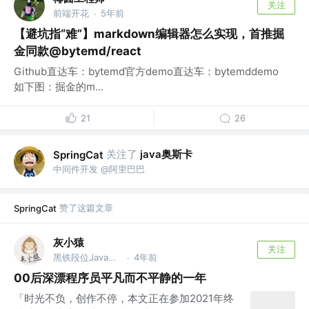
关注
前端开花
5年前
·
【避坑指“难”】markdown编辑器怎么实现，首推掘
金同款@bytemd/react
Github直达车：bytemd官方demo直达车：bytemddemo
如下图：掘金的m...
21
26
关注了
java奥斯卡
SpringCat
中间件开发 @阿里巴巴
赞了这篇文章
SpringCat
灰小猿
关注
黑铁段位Java软件攻城狮
4年前
·
00后深漂程序员平凡而不平静的一年
「时光不负，创作不停，本文正在参加2021年终