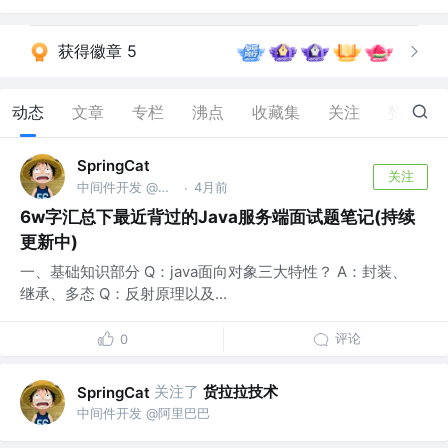
获得徽章 5
动态
文章
专栏
沸点
收藏集
关注
赞
189
SpringCat
关注
中间件开发 @阿里巴巴
4月前
·
6w字汇总下最近背过的Java服务端面试题笔记(持续
更新中)
一、基础知识部分 Q：java面向对象三大特性？ A：封装、
继承、多态 Q：反射原理以及...
评论
0
关注了
货拉拉技术
SpringCat
中间件开发 @阿里巴巴