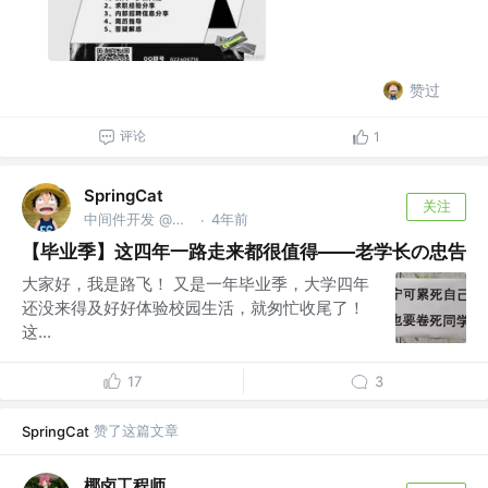
赞过
评论
1
SpringCat
关注
中间件开发 @阿里巴巴
4年前
·
【毕业季】这四年一路走来都很值得——老学长の忠告
大家好，我是路飞！ 又是一年毕业季，大学四年
还没来得及好好体验校园生活，就匆忙收尾了！
这...
17
3
赞了这篇文章
SpringCat
椰卤工程师