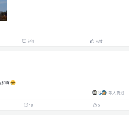
评论
点赞
饱和啊
等人赞过
18
5