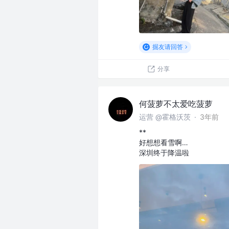
掘友请回答
分享
何菠萝不太爱吃菠萝
运营 @霍格沃茨
·
3年前
**
好想想看雪啊…
深圳终于降温啦