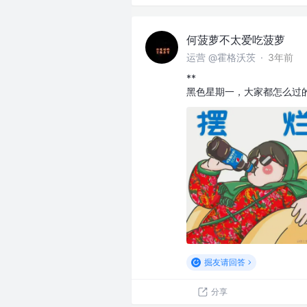
何菠萝不太爱吃菠萝
运营 @霍格沃茨
·
3年前
**
黑色星期一，大家都怎么过
掘友请回答
分享