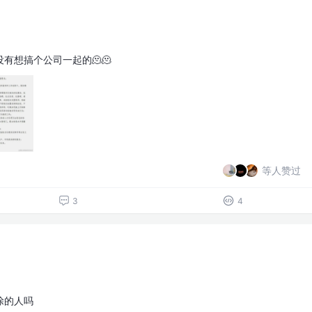
没有想搞个公司一起的🫠🫠
等人赞过
3
4
涂的人吗