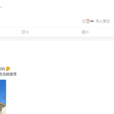
…
等人赞过
9
5
室吗
北也能接受