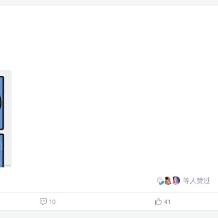
等人赞过
10
41