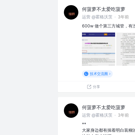
何菠萝不太爱吃菠萝
运营 @霍格沃茨
·
3年前
600w 做个第三方城管，有
技术交流圈
分享
何菠萝不太爱吃菠萝
运营 @霍格沃茨
·
3年前
**
大家身边都有揣着明白装糊