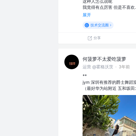
这种人怎么说呢
我觉得有点厉害 但是不喜欢
展开
技术交流圈
分享
何菠萝不太爱吃菠萝
运营 @霍格沃茨
·
3年前
**
jym 深圳有推荐的爵士舞蹈
（最好华为站附近 五和坂田