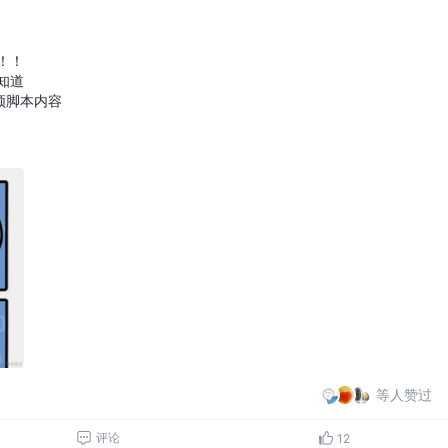
！！
知道
频脚本内容
等人赞过
评论
12