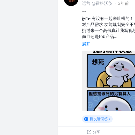
运营 @霍格沃茨
·
3年前
**
jym~有没有一起来吐槽的！
对产品需求 功能规划完全不
扔过来一个高保真让我写视
而且还是tob产品…
展开
掘友请回答
分享