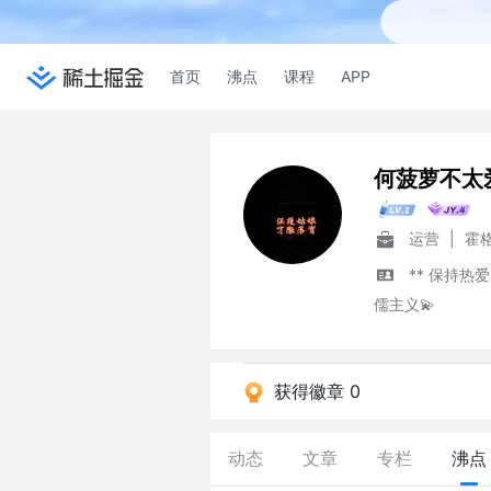
首页
沸点
课程
APP
何菠萝不太
运营
|
霍
** 保持
儒主义💫
获得徽章 0
动态
文章
专栏
沸点