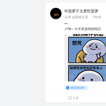
何菠萝不太爱吃菠萝
运营 @霍格沃茨
·
3年前
**
JYM～今天有加班的吗🫠
掘友请回答
分享