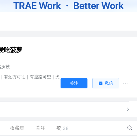
爱吃菠萝
格沃茨
热爱｜有远方可往｜有退路可望｜犬
关注
私信
收藏集
关注
赞
38