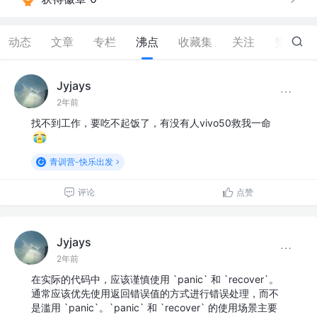
动态
文章
专栏
沸点
收藏集
关注
赞
7
Jyjays
2年前
找不到工作，要吃不起饭了，有没有人vivo50救我一命
青训营-快乐出发
评论
点赞
Jyjays
2年前
在实际的代码中，应该谨慎使用 `panic` 和 `recover`。
通常应该优先使用返回错误值的方式进行错误处理，而不
是滥用 `panic`。`panic` 和 `recover` 的使用场景主要