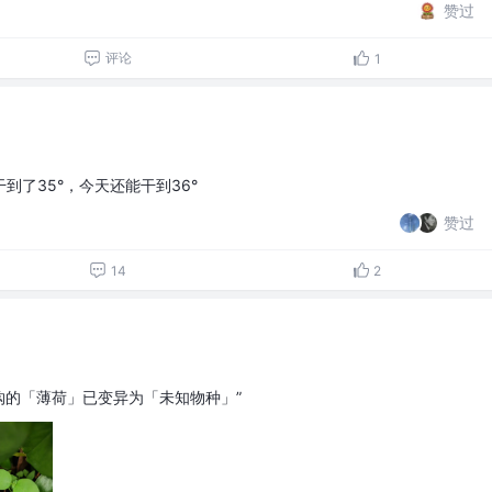
赞过
评论
1
到了35°，今天还能干到36°
赞过
14
2
购的「薄荷」已变异为「未知物种」”