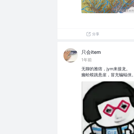
分享
只会item
1年前
无聊的雅痞，jym来接龙。
癞蛤蟆跳悬崖，冒充蝙蝠侠