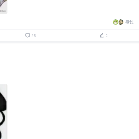
赞过
26
2
。