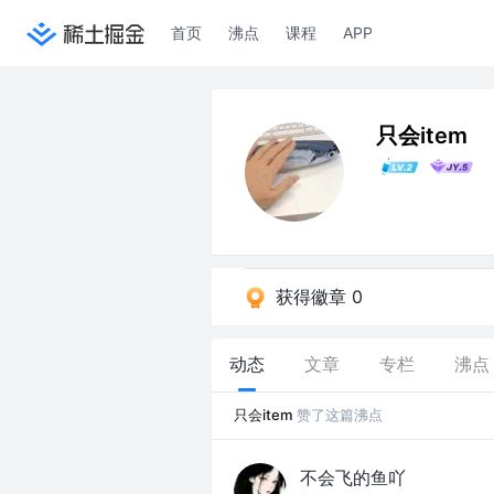
首页
沸点
课程
APP
只会item
获得徽章 0
动态
文章
专栏
沸点
只会item
赞了这篇沸点
不会飞的鱼吖