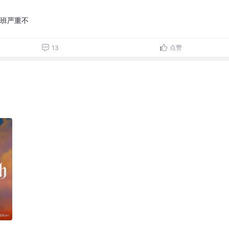
加班严重不
点赞
13