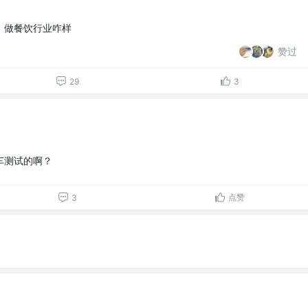
，做餐饮行业咋样
赞过
29
3
车测试的啊？
点赞
3