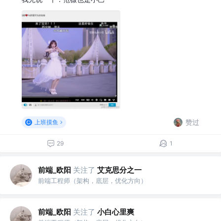
赞过
上班摸鱼
29
1
前端_欧阳
关注了
艾克思分之一
前端工程师（架构，底层，优化方向）
前端_欧阳
关注了
小白心里爽