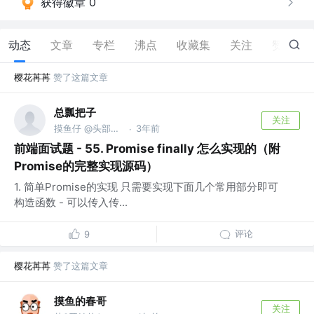
获得徽章 0
动态
文章
专栏
沸点
收藏集
关注
赞
9
樱花苒苒
赞了这篇文章
总瓢把子
关注
摸鱼仔 @头部大厂
3年前
·
前端面试题 - 55. Promise finally 怎么实现的（附
Promise的完整实现源码）
1. 简单Promise的实现 只需要实现下面几个常用部分即可
构造函数 - 可以传入传...
评论
9
樱花苒苒
赞了这篇文章
摸鱼的春哥
关注