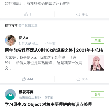
监控和统计，就能很准确的知道运行时间...
评论
1
樱花苒苒
赞了这篇文章
伊人a
关注
打野无敌 @王者峡谷
5年前
·
两年前端程序媛从0到18k的逆袭之路 | 2021年中总结
大家好，我是伊人a。我取这个名字源于《诗
经》，相信大家也是耳熟能详。 这是我第一次写
文，...
444
654
樱花苒苒
关注
高级前端工程师
5年前
·
学习原生JS Object 对象主要理解的知识点整理