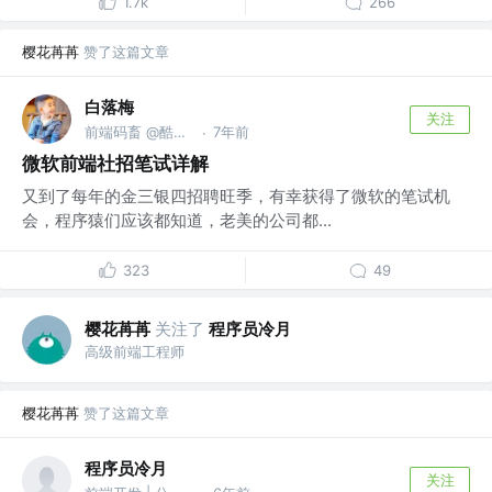
1.7k
266
樱花苒苒
赞了这篇文章
白落梅
关注
前端码畜 @酷家乐
7年前
·
微软前端社招笔试详解
又到了每年的金三银四招聘旺季，有幸获得了微软的笔试机
会，程序猿们应该都知道，老美的公司都...
323
49
樱花苒苒
关注了
程序员冷月
高级前端工程师
樱花苒苒
赞了这篇文章
程序员冷月
关注