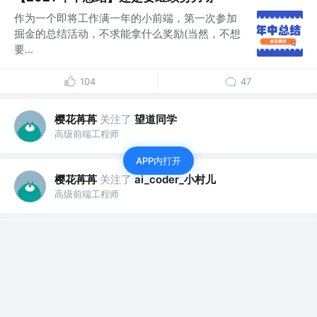
作为一个即将工作满一年的小前端，第一次参加
掘金的总结活动，不求能拿什么奖励(当然，不想
要...
104
47
樱花苒苒
关注了
望道同学
高级前端工程师
APP内打开
樱花苒苒
关注了
ai_coder_小村儿
高级前端工程师
樱花苒苒
赞了这篇文章
Gopal
关注
前端搬砖工 @富途
5年前
·
【Node】使用 koa2 实现一个简单JWT鉴权