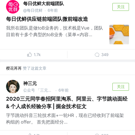
每日优鲜大前端团队
关注
@每日优鲜
6年前
·
每日优鲜供应链前端团队微前端改造
我所在团队是做toB业务的，技术栈是Vue，团队
目前有十多个典型的toB业务（菜单+内容...
1.7k
349
樱花苒苒
赞了这篇文章
神三元
关注
公众号 「三元同学」 @字节跳动
6年前
·
2020三元同学春招阿里淘系、阿里云、字节跳动面经
& 个人成长经验分享 | 掘金技术征文
字节跳动抖音三轮技术面+一轮HR，现在已经收到了前端架
构组的 offer。 首先把面经分...