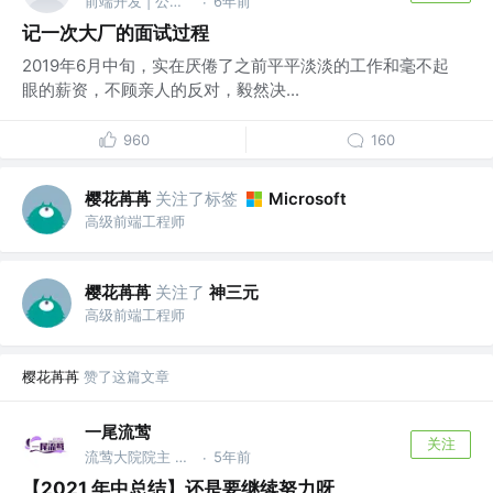
前端开发 | 公众号 @ 前端之境
6年前
·
记一次大厂的面试过程
2019年6月中旬，实在厌倦了之前平平淡淡的工作和毫不起
眼的薪资，不顾亲人的反对，毅然决...
960
160
樱花苒苒
关注了标签
Microsoft
高级前端工程师
樱花苒苒
关注了
神三元
高级前端工程师
樱花苒苒
赞了这篇文章
一尾流莺
关注
流莺大院院主 @www.warblerfe.top
5年前
·
【2021 年中总结】还是要继续努力呀