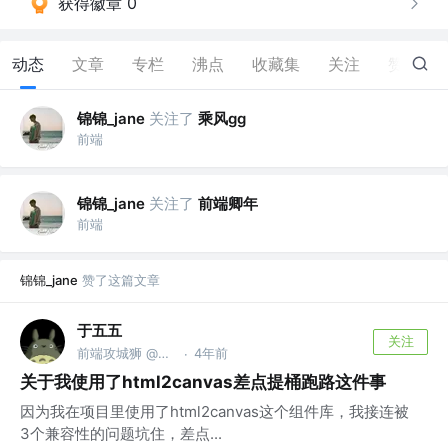
获得徽章 0
动态
文章
专栏
沸点
收藏集
关注
赞
1
锦锦_jane
关注了
乘风gg
前端
锦锦_jane
关注了
前端卿年
前端
锦锦_jane
赞了这篇文章
于五五
关注
前端攻城狮 @于五五
4年前
·
关于我使用了html2canvas差点提桶跑路这件事
因为我在项目里使用了html2canvas这个组件库，我接连被
3个兼容性的问题坑住，差点...