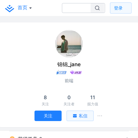
首页
登录
锦锦_jane
前端
8
0
11
关注
关注者
掘力值
关注
私信