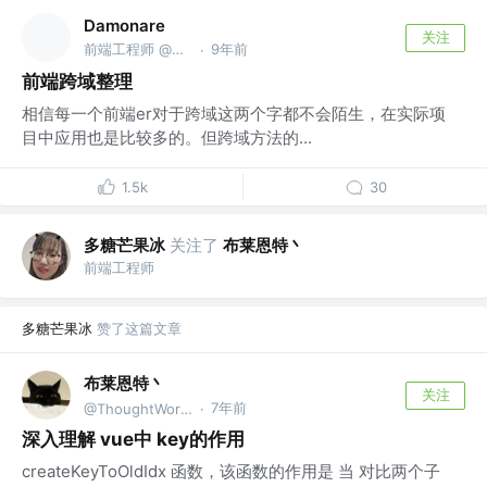
Damonare
关注
前端工程师 @字节跳动
9年前
·
前端跨域整理
相信每一个前端er对于跨域这两个字都不会陌生，在实际项
目中应用也是比较多的。但跨域方法的...
1.5k
30
多糖芒果冰
关注了
布莱恩特丶
前端工程师
多糖芒果冰
赞了这篇文章
布莱恩特丶
关注
7年前
@ThoughtWorks
·
深入理解 vue中 key的作用
createKeyToOldIdx 函数，该函数的作用是 当 对比两个子