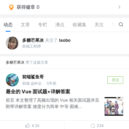
获得徽章 0
动态
文章
专栏
沸点
收藏集
关注
赞
103
多糖芒果冰
关注了
laobo
前端工程师
多糖芒果冰
赞了这篇文章
前端鲨鱼哥
关注
前端 @外企
5年前
·
最全的 Vue 面试题+详解答案
前言 本文整理了高频出现的 Vue 相关面试题并且
附带详解答案 难度分为简单 中等 困难...
4.2k
234