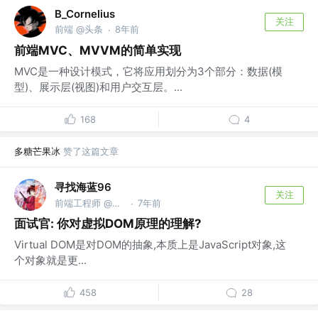
B_Cornelius
关注
前端 @头条
8年前
·
前端MVC、MVVM的简单实现
MVC是一种设计模式，它将应用划分为3个部分：数据(模
型)、展示层(视图)和用户交互层。...
168
4
多糖芒果冰
赞了这篇文章
寻找海蓝96
关注
前端工程师 @寻找海蓝
7年前
·
面试官: 你对虚拟DOM原理的理解?
Virtual DOM是对DOM的抽象,本质上是JavaScript对象,这
个对象就是更...
458
28