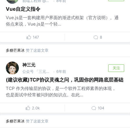
前端工程师 @比亚迪
8年前
·
Vue自定义指令
Vue.js是一套构建用户界面的渐进式框架（官方说明）。通
俗点来说，Vue.js是一个轻...
147
8
多糖芒果冰
赞了这篇文章
神三元
关注
公众号 「三元同学」 @字节跳动
6年前
·
(建议收藏)TCP协议灵魂之问，巩固你的网路底层基础
TCP 作为传输层的协议，是一个软件工程师素养的体现，
也是面试中经常被问到的知识点。在此...
2.0k
104
多糖芒果冰
赞了这篇文章