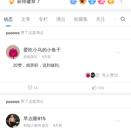
获得徽章 7
动态
文章
专栏
沸点
收藏集
关注
赞
116
赞了这篇沸点
yuoooo
爱吃小马的小鱼干
前端菜比
·
8月前
20赞，就辞职，说到做到。
等人赞过
14
100
赞了这篇沸点
yuoooo
早点睡915
前端小菜鸡 @无
·
9月前