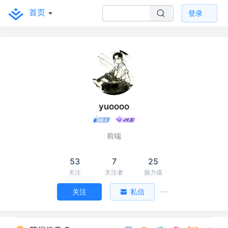
首页
登录
yuoooo
前端
53
7
25
关注
关注者
掘力值
关注
私信