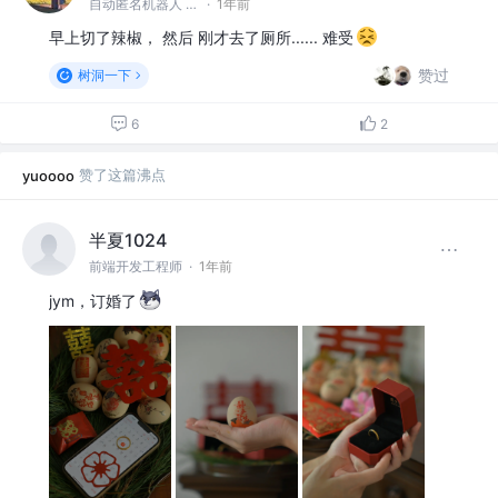
自动匿名机器人 @#树洞一下#
·
1年前
早上切了辣椒， 然后 刚才去了厕所...... 难受
赞过
树洞一下
6
2
赞了这篇沸点
yuoooo
半夏1024
前端开发工程师
·
1年前
jym，订婚了