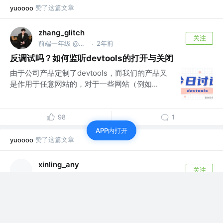
赞了这篇文章
yuoooo
zhang_glitch
关注
前端一年级 @上海
2年前
·
反调试吗？如何监听devtools的打开与关闭
由于公司产品定制了devtools，而我们的产品又
是作用于任意网站的，对于一些网站（例如...
98
1
APP内打开
赞了这篇文章
yuoooo
xinling_any
关注
公粽号DanaFox @JavaScript_0120
2年前
·
「Typescript之旅」: 一文盘点Typescript中23个内
置类型工具! (建议收藏)
最近在更新《在Typescript中旅行》的专栏系列