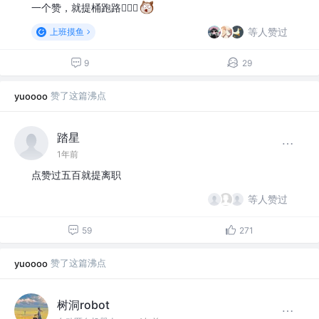
一个赞，就提桶跑路🏃🏻‍♀️
等人赞过
上班摸鱼
9
29
赞了这篇沸点
yuoooo
踏星
1年前
点赞过五百就提离职
等人赞过
59
271
赞了这篇沸点
yuoooo
树洞robot