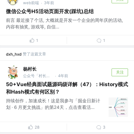
web前端
3年前
·
微信公众号H5活动页面开发(踩坑)总结
前言 最近接了个活, 大概就是开发一个企业的周年庆的活动,
内容有抽奖, 游戏等, 自信...
1
1
赞了这篇文章
dxh_hxd
杨村长
关注
公众号「村长学前端」 @B站「前端杨村长」
4年前
·
50+Vue经典面试题源码级详解（47）：History模式
和Hash模式有何区别？
持续创作，加速成长！这是我参与「掘金日新计
划 · 6 月更文挑战」的第24天，点击查看活...
28
3