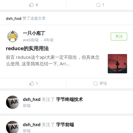
8
1
赞了这篇文章
dxh_hxd
一只小庖丁
关注
web前端
4年前
·
reduce的实用用法
前言 reduce这个api大家一定不陌生，但具体怎
么使用, 这里我将总结一下, Arr...
评论
1
关注了
字节终端技术
dxh_hxd
前端
关注了
字节前端
dxh_hxd
前端