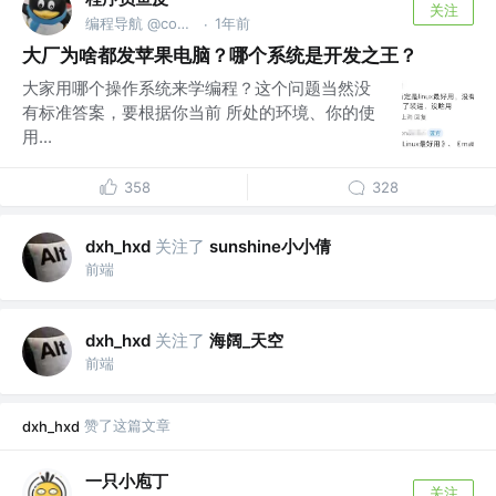
关注
编程导航 @codefather.cn
1年前
·
大厂为啥都发苹果电脑？哪个系统是开发之王？
大家用哪个操作系统来学编程？这个问题当然没
有标准答案，要根据你当前 所处的环境、你的使
用...
358
328
关注了
sunshine小小倩
dxh_hxd
前端
关注了
海阔_天空
dxh_hxd
前端
赞了这篇文章
dxh_hxd
一只小庖丁
关注