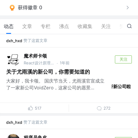
获得徽章 0
动态
文章
专栏
沸点
收藏集
关注
赞
5
赞了这篇文章
dxh_hxd
魔术师卡颂
关注
React设计原理 作者 @裸辞前是前端｜自由职业3年
1年前
·
关于尤雨溪的新公司，你需要知道的
大家好，我卡颂。 国庆节当天，尤雨溪官宣成立
了一家新公司VoidZero，这家公司的愿景...
517
272
赞了这篇文章
dxh_hxd
程序员鱼皮