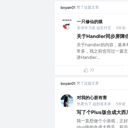
赞了这篇文章
boyan01
一只修仙的猿
安卓学习者 @支付宝
5年前
·
关于Handler同步屏
关于handler的内容，基
常多，我之前也写过一篇文
讲Handler...
77
赞了这篇文章
boyan01
对我的心脏有害
热爱当下 @创造未来
5年前
·
写了个Plus版合成大西
我一直想做个小游戏，正好
plus版的合成大西瓜，