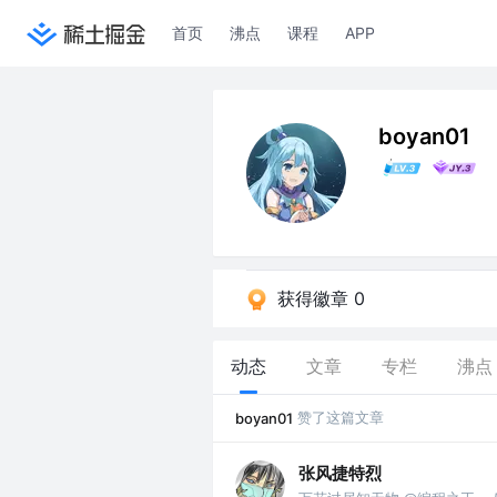
首页
沸点
课程
APP
boyan01
获得徽章 0
动态
文章
专栏
沸点
赞了这篇文章
boyan01
张风捷特烈