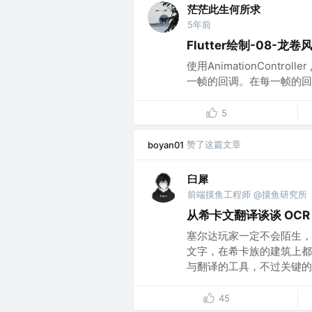
茫茫此生何所求
5年前
Flutter绘制-08-龙卷
使用AnimationControl
一帧的回调。在每一帧的回调
5
赞了这篇文章
boyan01
臼犀
前端摸鱼工程师 @摸鱼研究所
从希卡文翻译谈谈 OCR
塞尔达玩家一定不会陌生，
文字，在希卡族的建筑上都
与翻译的工具，不过关键的文
45