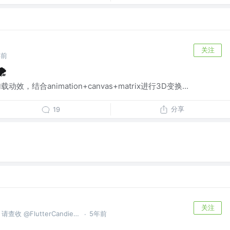
关注
年前
️
动效，结合animation+canvas+matrix进行3D变换...
分享
19
关注
您的 Flutter Bug 已创建完毕，请查收 @FlutterCandies QQ群:181398081
5年前
·