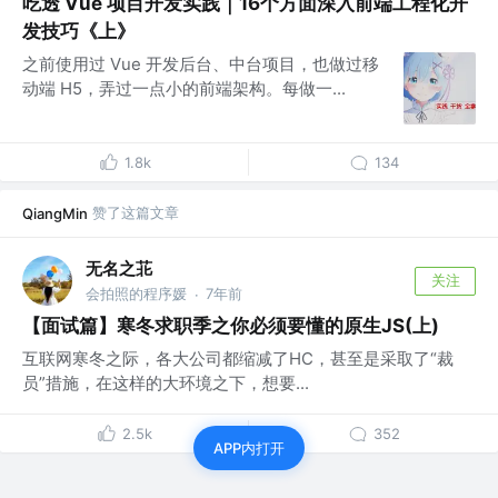
吃透 Vue 项目开发实践｜16个方面深入前端工程化开
发技巧《上》
之前使用过 Vue 开发后台、中台项目，也做过移
动端 H5，弄过一点小的前端架构。每做一...
1.8k
134
赞了这篇文章
QiangMin
无名之苝
关注
会拍照的程序媛
7年前
·
【面试篇】寒冬求职季之你必须要懂的原生JS(上)
互联网寒冬之际，各大公司都缩减了HC，甚至是采取了“裁
员”措施，在这样的大环境之下，想要...
2.5k
352
APP内打开