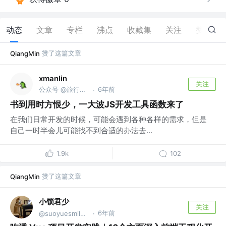
动态
文章
专栏
沸点
收藏集
关注
赞
41
赞了这篇文章
QiangMin
xmanlin
关注
公众号 @旅行中的程序员
6年前
·
书到用时方恨少，一大波JS开发工具函数来了
在我们日常开发的时候，可能会遇到各种各样的需求，但是
自己一时半会儿可能找不到合适的办法去...
1.9k
102
赞了这篇文章
QiangMin
小锁君少
关注
6年前
@suoyuesmile@gmail.com
·