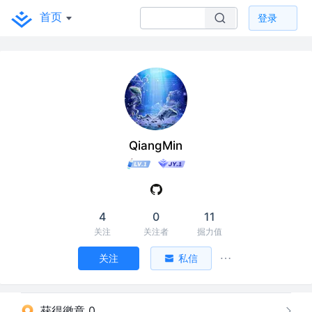
首页
登录
QiangMin
4
0
11
关注
关注者
掘力值
关注
私信
获得徽章 0