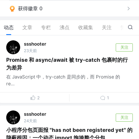
获得徽章 0
动态
文章
专栏
沸点
收藏集
关注
赞
93
ssshooter
关注
23天前
Promise 和 async/await 被 try-catch 包裹时的行
为差异
在 JavaScript 中，try-catch 是同步的，而 Promise 的
re...
2
1
ssshooter
关注
24天前
小程序分包页面报 "has not been registered yet" 的
隐蔽根因：一个动态 import 拖垮整个分包