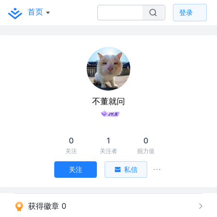
首页
登录
不董就问
0
1
0
关注
关注者
掘力值
关注
私信
获得徽章 0