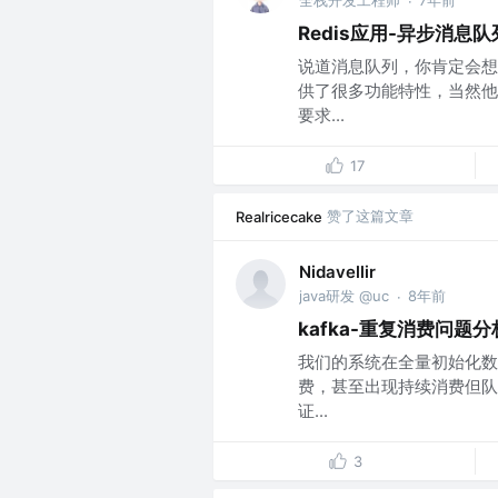
全栈开发工程师
7年前
·
Redis应用-异步消息
说道消息队列，你肯定会想到
供了很多功能特性，当然他
要求...
17
赞了这篇文章
Realricecake
Nidavellir
java研发 @uc
8年前
·
kafka-重复消费问题分
我们的系统在全量初始化数
费，甚至出现持续消费但队
证...
3