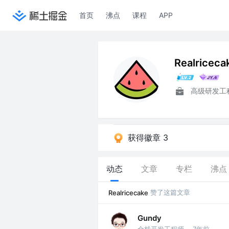
首页
沸点
课程
APP
Realriceca
高级研发工
获得徽章 3
动态
文章
专栏
沸点
赞了这篇文章
Realricecake
Gundy