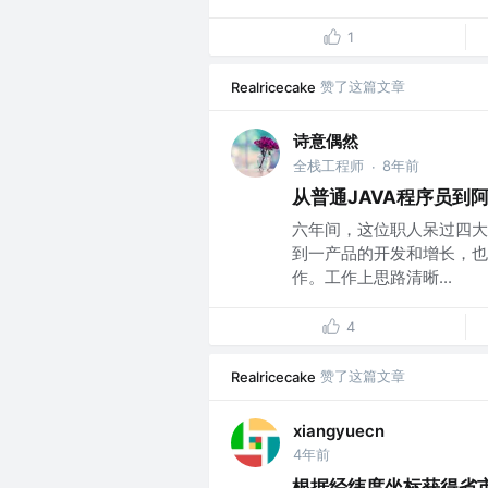
1
赞了这篇文章
Realricecake
诗意偶然
全栈工程师
8年前
·
从普通JAVA程序员到
六年间，这位职人呆过四大
到一产品的开发和增长，也
作。工作上思路清晰...
4
赞了这篇文章
Realricecake
xiangyuecn
4年前
根据经纬度坐标获得省市区