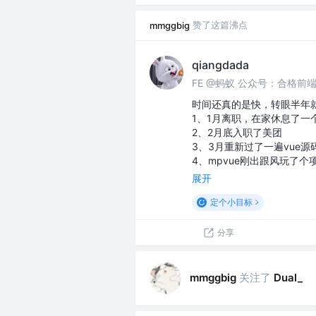
赞了这篇沸点
mmggbig
qiangdada
FE @蚂蚁 公众号：合格前
时间还真的是快，转眼半年
1、1月离职，在家休息了一
2、2月底入职了美团
3、3月重新过了一遍vue源
4、mpvue刚出跟风玩了个
展开
定个小目标
分享
关注了
mmggbig
Dual_