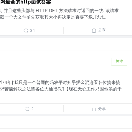
网最全的http面试答案
, 并且这些头部与 HTTP GET 方法请求时返回的一致. 该请求
一个大文件前先获取其大小再决定是否要下载, 以此...
分享
34
关注
业4年['我只是一个普通的码农平时知乎掘金混迹看各位搞来搞
求苦恼解决之法望各位大仙指教']【现在无心工作只因他娘的干
分享
2