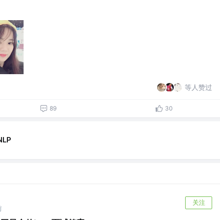
等人赞过
89
30
NLP
关注
前