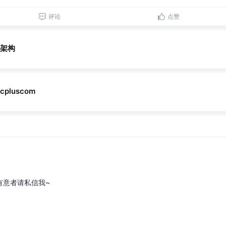
评论
点赞
架构
pluscom
有意者请私信我~