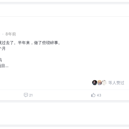
端
·
8年前
就过去了。半年来，做了些琐碎事。
个月
码
项目…
等人赞过
21
43