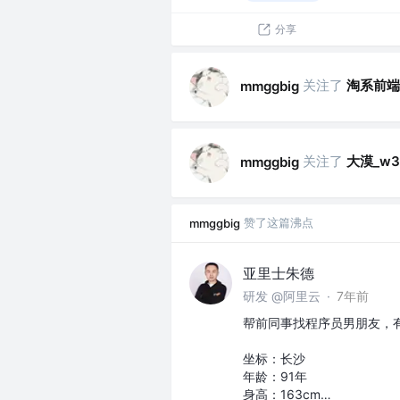
分享
关注了
淘系前端
mmggbig
关注了
大漠_w3c
mmggbig
赞了这篇沸点
mmggbig
亚里士朱德
研发 @阿里云
·
7年前
帮前同事找程序员男朋友，
坐标：长沙
年龄：91年
身高：163cm…