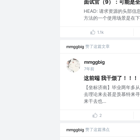
面试官（9）：可能是全
HEAD: 请求资源的头部信息
方法的一个使用场景是在下载
1.1k
赞了这篇文章
mmggbig
mmggbig
7年前
这前端 我干烦了！！！
【坐标济南】毕业两年多从
去理论来去甚是羡慕特来寻
来干去也...
2
赞了这篇沸点
mmggbig