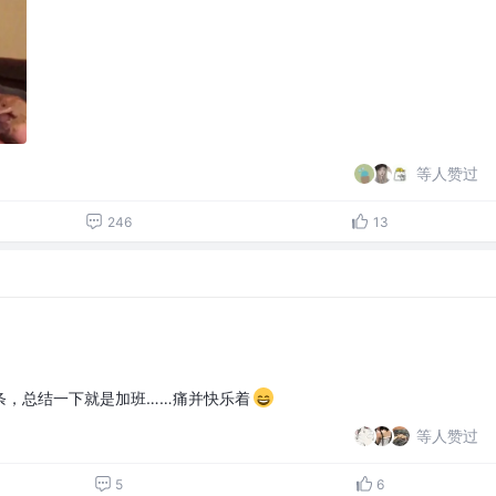
等人赞过
246
13
条，总结一下就是加班……痛并快乐着
等人赞过
5
6