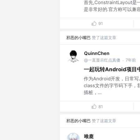
首先,ConstraintLay
是非常好的.官方称可以兼容到A
91
邪恶的小嘴巴
赞了这篇文章
QuinnChen
@一直显示红点真傻
7年前
·
一起玩转Android项
作为Android开发，日常
class文件的字节码下手，
插桩，...
81
邪恶的小嘴巴
赞了这篇文章
唯鹿