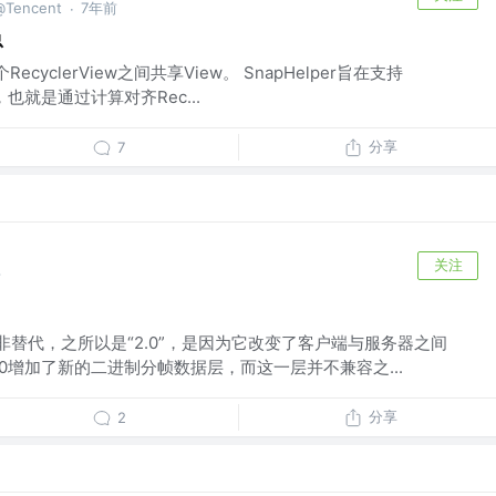
Tencent
7年前
·
总
多个RecyclerView之间共享View。 SnapHelper旨在支持
式，也就是通过计算对齐Rec...
分享
7
关注
前
扩展而非替代，之所以是“2.0”，是因为它改变了客户端与服务器之间
2.0增加了新的二进制分帧数据层，而这一层并不兼容之...
分享
2