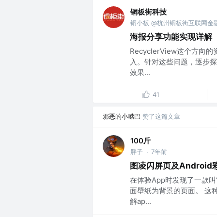
铜板街科技
铜小板 @杭州铜板街互联网金
海报分享功能实现详解
RecyclerView这
入。针对这些问题，逐步探
效果...
41
邪恶的小嘴巴
赞了这篇文章
100斤
胖子
7年前
·
图凌闪屏页及Androi
在体验App时发现了一款叫
面壁纸为背景的页面。 这
解ap...