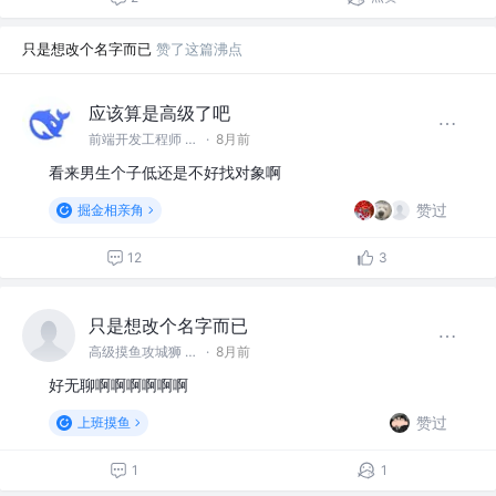
只是想改个名字而已
赞了这篇沸点
应该算是高级了吧
前端开发工程师 @在家种地
·
8月前
看来男生个子低还是不好找对象啊
赞过
掘金相亲角
12
3
只是想改个名字而已
高级摸鱼攻城狮 @不摸鱼就开除股份有限公司
·
8月前
好无聊啊啊啊啊啊啊
赞过
上班摸鱼
1
1