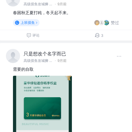
高级摸鱼攻城狮 @不摸鱼就开除股份有限公司
·
9月前
春困秋乏夏打盹，冬天起不来。
赞过
上班摸鱼
评论
3
只是想改个名字而已
高级摸鱼攻城狮 @不摸鱼就开除股份有限公司
·
9月前
需要的自取