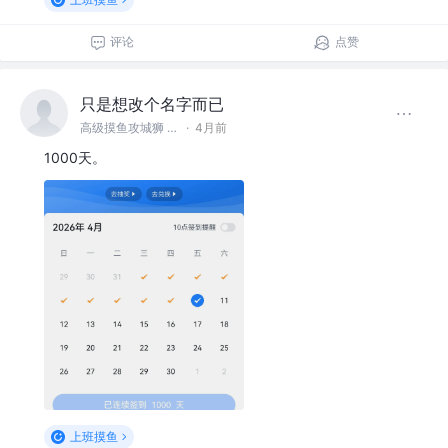
评论
点赞
只是想改个名字而已
高级摸鱼攻城狮 @不摸鱼就开除股份有限公司
·
4月前
1000天。
上班摸鱼