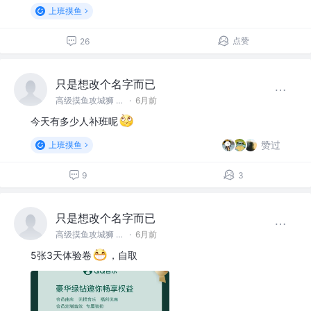
上班摸鱼
点赞
26
只是想改个名字而已
高级摸鱼攻城狮 @不摸鱼就开除股份有限公司
·
6月前
今天有多少人补班呢
赞过
上班摸鱼
9
3
只是想改个名字而已
高级摸鱼攻城狮 @不摸鱼就开除股份有限公司
·
6月前
5张3天体验卷
，自取