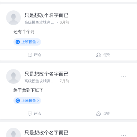
只是想改个名字而已
高级摸鱼攻城狮 @不摸鱼就开除股份有限公司
·
6月前
还有半个月
上班摸鱼
评论
点赞
只是想改个名字而已
高级摸鱼攻城狮 @不摸鱼就开除股份有限公司
·
7月前
终于熬到下班了
上班摸鱼
评论
点赞
只是想改个名字而已