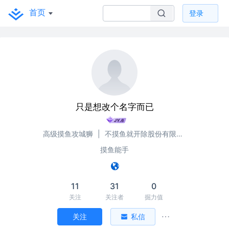
首页
登录
只是想改个名字而已
高级摸鱼攻城狮
|
不摸鱼就开除股份有限公司
摸鱼能手
11
31
0
关注
关注者
掘力值
关注
私信