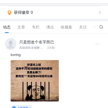
获得徽章 0
动态
文章
专栏
沸点
收藏集
关注
赞
182
只是想改个名字而已
高级摸鱼攻城狮 @不摸鱼就开除股份有限公司
·
3月前
boring
上班摸鱼