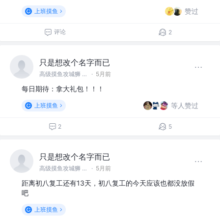
赞过
上班摸鱼
评论
2
只是想改个名字而已
高级摸鱼攻城狮 @不摸鱼就开除股份有限公司
·
5月前
每日期待：拿大礼包！！！
等人赞过
上班摸鱼
2
5
只是想改个名字而已
高级摸鱼攻城狮 @不摸鱼就开除股份有限公司
·
5月前
距离初八复工还有13天，初八复工的今天应该也都没放假
吧
上班摸鱼