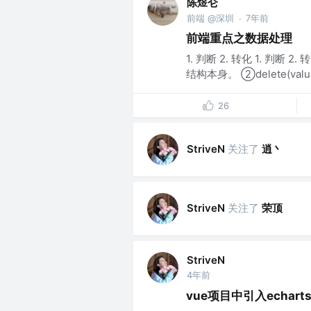
陈煜仑
前端 @深圳
7年前
·
前端重点之数据处理
1. 判断 2. 转化 1. 判断 2.
结构本身。 ②delete(valu.
26
关注了
逍丶
StriveN
关注了
荣顶
StriveN
StriveN
4年前
vue项目中引入echar