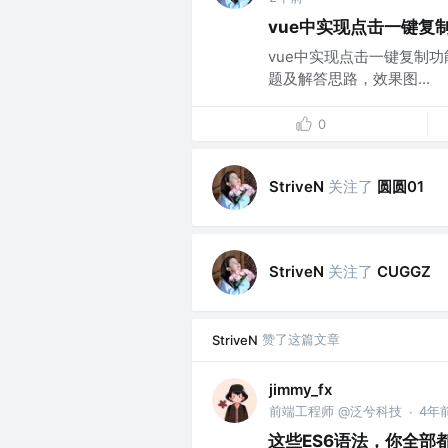
vue中实现点击一键复
vue中实现点击一键复制
题及解答思路，效果图...
0
关注了
圆圆01
StriveN
关注了
StriveN
CUGGZ
赞了这篇文章
StriveN
jimmy_fx
前端工程师 @泛兮科技
4年
·
这些ES6语法，你全部