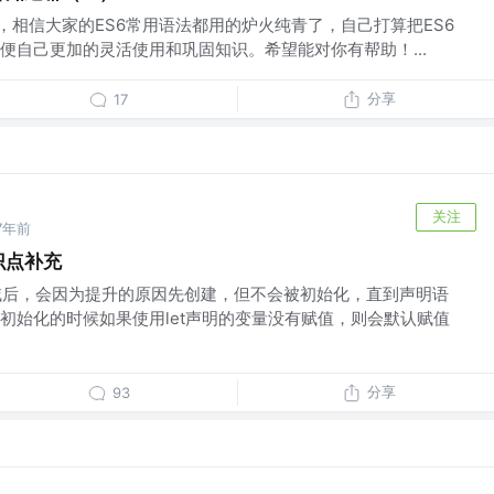
了，相信大家的ES6常用语法都用的炉火纯青了，自己打算把ES6
便自己更加的灵活使用和巩固知识。希望能对你有帮助！...
分享
17
关注
7年前
识点补充
级作用域后，会因为提升的原因先创建，但不会被初始化，直到声明语
初始化的时候如果使用let声明的变量没有赋值，则会默认赋值
分享
93