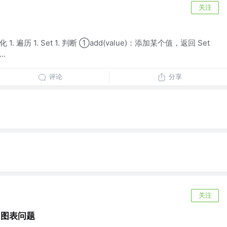
关注
 转化 1. 遍历 1. Set 1. 判断 ①add(value)：添加某个值，返回 Set
..
评论
分享
关注
ts图表问题