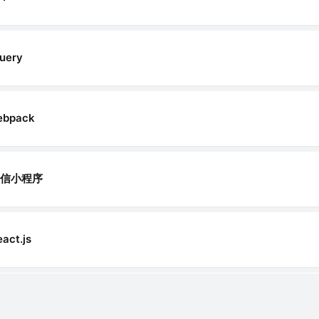
uery
ebpack
微信小程序
act.js
TML