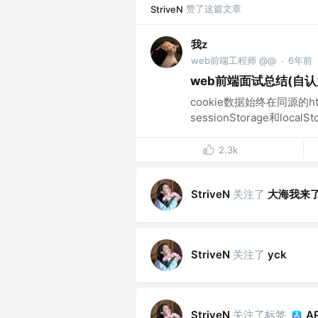
赞了这篇文章
StriveN
我z
web前端工程师 @@
6年前
·
web前端面试总结(自
cookie数据始终在同源的
sessionStorage和loc
2.3k
关注了
大海我来
StriveN
关注了
StriveN
yck
关注了标签
StriveN
A