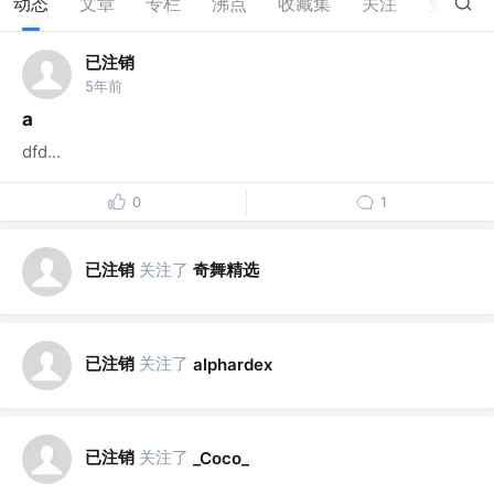
动态
文章
专栏
沸点
收藏集
关注
赞
0
已注销
5年前
a
dfd...
0
1
已注销
关注了
奇舞精选
已注销
关注了
alphardex
已注销
关注了
_Coco_