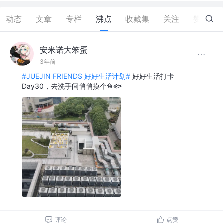
动态
文章
专栏
沸点
收藏集
关注
赞
1
安米诺大笨蛋
3年前
#JUEJIN FRIENDS 好好生活计划#
好好生活打卡
Day30，去洗手间悄悄摸个鱼🐟
评论
点赞