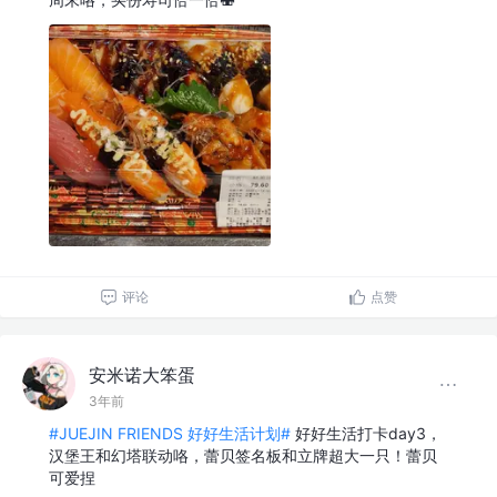
评论
点赞
安米诺大笨蛋
3年前
#JUEJIN FRIENDS 好好生活计划#
好好生活打卡day3，
汉堡王和幻塔联动咯，蕾贝签名板和立牌超大一只！蕾贝
可爱捏