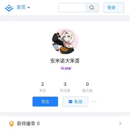
首页
登录
安米诺大笨蛋
2
3
0
关注
关注者
掘力值
关注
私信
获得徽章 0