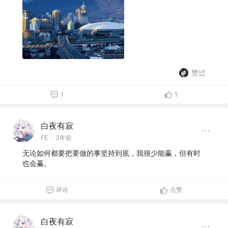
赞过
1
1
白夜有寂
FE
·
3年前
无论如何都要把要做的事坚持到底，我很少能赢，但有时
也会赢。
评论
点赞
白夜有寂