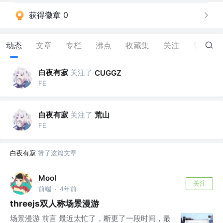
获得徽章 0
动态
文章
专栏
沸点
收藏集
关注
赞
15
白夜有寂
关注了
CUGGZ
FE
白夜有寂
关注了
荒山
FE
白夜有寂
赞了这篇文章
Mool
关注
前端
4年前
·
threejs双人称场景漫游
场景漫游 前言 最近太忙了，断更了一段时间，最