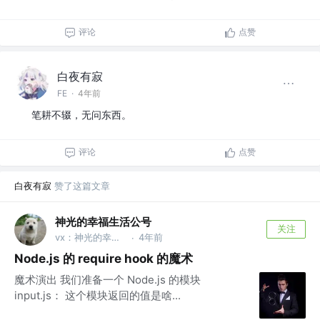
评论
点赞
白夜有寂
FE
·
4年前
笔耕不辍，无问东西。
评论
点赞
白夜有寂
赞了这篇文章
神光的幸福生活公号
关注
vx：神光的幸福生活
4年前
·
Node.js 的 require hook 的魔术
魔术演出 我们准备一个 Node.js 的模块
input.js： 这个模块返回的值是啥...