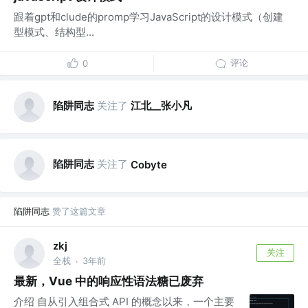
跟着gpt和clude的promp学习JavaScript的设计模式（创建
型模式、结构型...
评论
0
陷阱同志
关注了
江北__张小凡
陷阱同志
关注了
Cobyte
陷阱同志
赞了这篇文章
zkj
关注
全栈
3年前
·
最新，Vue 中的响应性语法糖已废弃
介绍 自从引入组合式 API 的概念以来，一个主要