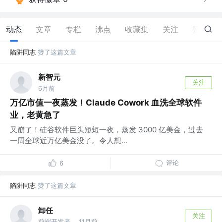
动态
文章
专栏
沸点
收藏集
关注
赞
13
陷阱同志
赞了这篇文章
新智元
关注
6月前
万亿市值一夜蒸发！Claude Cowork 血洗全球软件
业，老黄急了
又崩了！硅谷软件巨头短短一夜，蒸发 3000 亿美金，过去
一周全球近万亿美金没了。令人想...
评论
6
陷阱同志
赞了这篇文章
卸任
关注
前端开发者
11月前
·