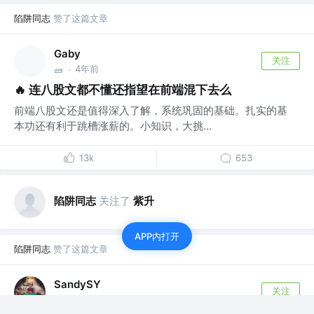
陷阱同志
赞了这篇文章
Gaby
关注
4年前
🧱
·
🔥 连八股文都不懂还指望在前端混下去么
前端八股文还是值得深入了解，系统巩固的基础。扎实的基
本功还有利于跳槽涨薪的。小知识，大挑...
13k
653
陷阱同志
关注了
紫升
APP内打开
陷阱同志
赞了这篇文章
SandySY
关注
前端/H5/App开发 @浪潮
5年前
·