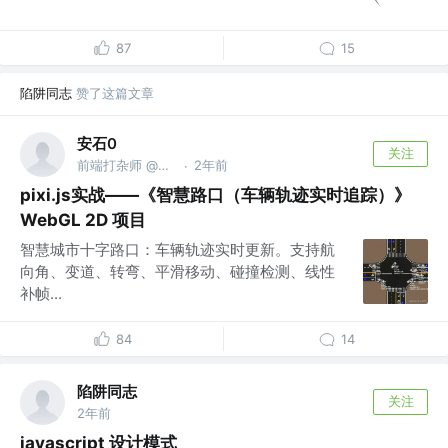
87
15
陷阱同志
赞了这篇文章
安石0
关注
前端打杂师 @找工作中，杭州、上海、成都都可
2年前
·
pixi.js实战——《智慧路口（车辆轨迹实时追踪）》
WebGL 2D 项目
智慧城市十字路口：车辆轨迹实时更新。支持航
向角、变道、转弯、平滑移动、碰撞检测、线性
补帧...
84
14
陷阱同志
关注
2年前
javascript 设计模式