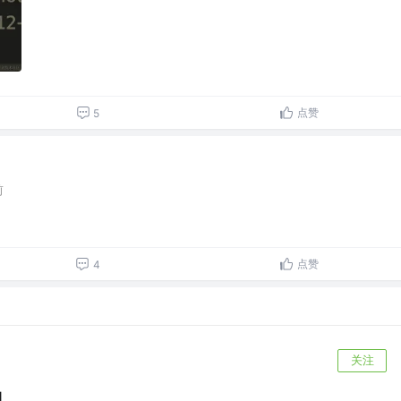
点赞
5
前
点赞
4
关注
构