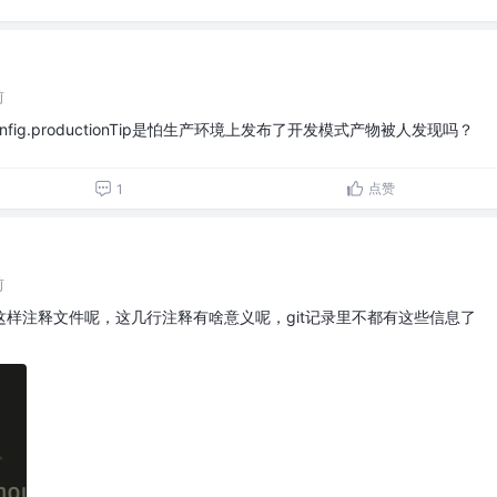
前
nfig.productionTip是怕生产环境上发布了开发模式产物被人发现吗？
点赞
1
前
样注释文件呢，这几行注释有啥意义呢，git记录里不都有这些信息了