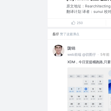
原文地址：Rearchitectin
翻译计划 译者：sunui 校对者：
250
磊仔
赞了这篇沸点
陇锦
web前端 @切图仔
·
5年前
XDM，今日宜提桶跑路,只