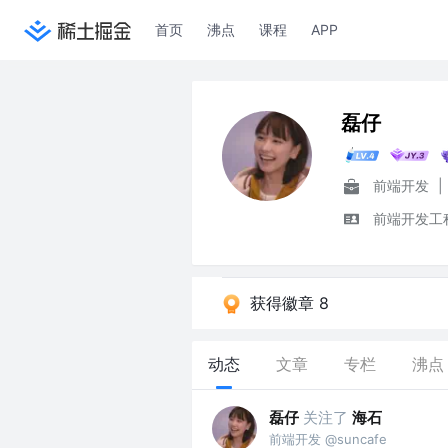
首页
沸点
课程
APP
磊仔
前端开发
|
前端开发工
获得徽章 8
动态
文章
专栏
沸点
磊仔
关注了
海石
前端开发 @suncafe