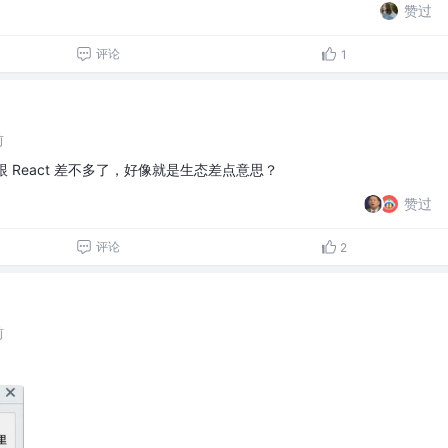
赞过
评论
1
前
啊，跟 React 差不多了，好像就是生态差点意思？
赞过
评论
2
前