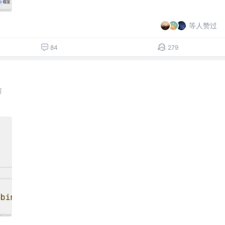
等人赞过
84
279
前