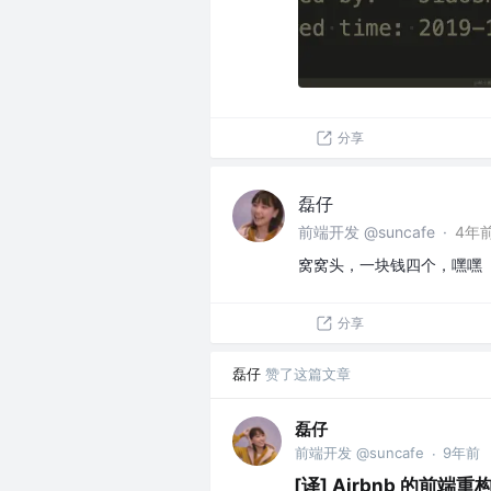
分享
磊仔
前端开发 @suncafe
·
4年
窝窝头，一块钱四个，嘿嘿
分享
磊仔
赞了这篇文章
磊仔
前端开发 @suncafe
9年前
·
[译] Airbnb 的前端重