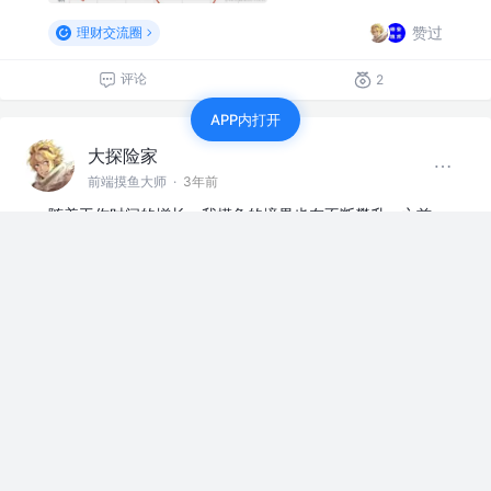
赞过
理财交流圈
评论
2
APP内打开
大探险家
前端摸鱼大师
·
3年前
随着工作时间的增长，我摸鱼的境界也在不断攀升。之前
一天工作只干半天，相当于薪资翻倍。现在一周只干半
天，把卡塔尔酋长都馋哭了
等人赞过
评论
7
大探险家
前端摸鱼大师
·
3年前
歪着头睡真的容易落枕，别问我是咋知道的