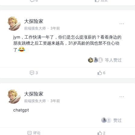
6
大探险家
前端摸鱼大师
·
3年前
jym，工作快满一年了，你们是怎么提涨薪的？看着身边的
朋友跳槽之后工资越来越高，31岁高龄的我也禁不住心动
了
等人赞过
3
6
大探险家
前端摸鱼大师
·
3年前
chatgpt
赞过
评论
2