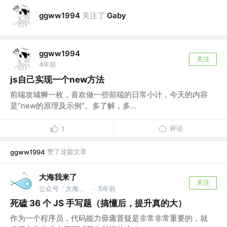
关注了
ggww1994
Gaby
ggww1994
关注
4年前
js自己实现一个new方法
前端攻城狮一枚，喜欢做一些前端的日常小计，今天的内容
是“new的原理及示例”。多了解，多...
评论
1
赞了这篇文章
ggww1994
大海我来了
关注
公众号「大海我来了」 @bm
5年前
·
死磕 36 个 JS 手写题（搞懂后，提升真的大）
作为一个程序员，代码能力毋庸置疑是非常非常重要的，就