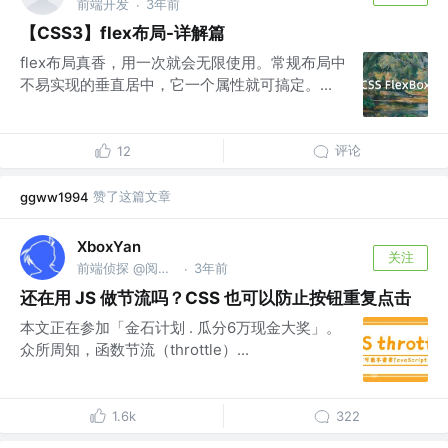
前端开发
3年前
·
【CSS3】flex布局-详解篇
flex布局真香，用一次就会无限使用。常规布局中
不易实现的垂直居中，它一个属性就可搞定。...
评论
12
赞了这篇文章
ggww1994
XboxYan
关注
前端侦探 @阅文集团
3年前
·
还在用 JS 做节流吗？CSS 也可以防止按钮重复点击
本文正在参加「金石计划 . 瓜分6万现金大奖」。
众所周知，函数节流（throttle）...
1.6k
322