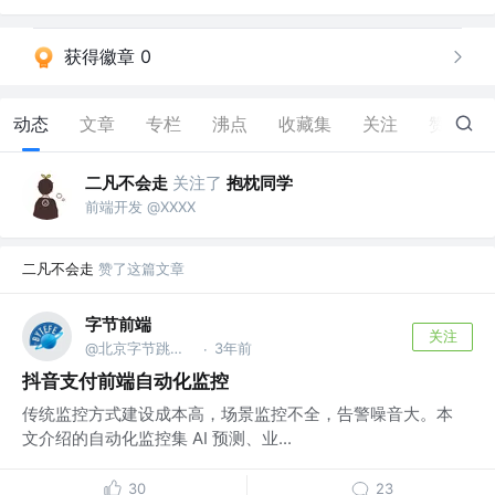
获得徽章 0
动态
文章
专栏
沸点
收藏集
关注
赞
51
二凡不会走
关注了
抱枕同学
前端开发 @XXXX
二凡不会走
赞了这篇文章
字节前端
关注
@北京字节跳动网络技术有限公司
3年前
·
抖音支付前端自动化监控
传统监控方式建设成本高，场景监控不全，告警噪音大。本
文介绍的自动化监控集 AI 预测、业...
30
23