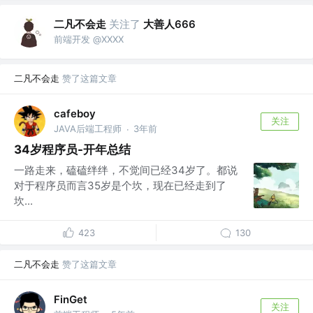
二凡不会走
关注了
大善人666
前端开发 @XXXX
二凡不会走
赞了这篇文章
cafeboy
关注
JAVA后端工程师
3年前
·
34岁程序员-开年总结
一路走来，磕磕绊绊，不觉间已经34岁了。都说
对于程序员而言35岁是个坎，现在已经走到了
坎...
423
130
二凡不会走
赞了这篇文章
FinGet
关注