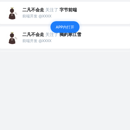
二凡不会走
关注了
字节前端
前端开发 @XXXX
APP内打开
二凡不会走
关注了
獨釣寒江雪
前端开发 @XXXX
二凡不会走
关注了
王下邀月熊
前端开发 @XXXX
二凡不会走
关注了
黄子毅
前端开发 @XXXX
二凡不会走
赞了这篇文章
我不是外星人
关注
Ai co dingcoding @攻粽：外星人AI进化录
5年前
·