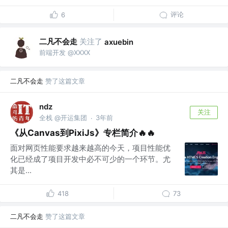
评论
6
二凡不会走
关注了
axuebin
前端开发 @XXXX
二凡不会走
赞了这篇文章
ndz
关注
全栈 @开运集团
3年前
·
《从Canvas到PixiJs》专栏简介🔥🔥
面对网页性能要求越来越高的今天，项目性能优
化已经成了项目开发中必不可少的一个环节。尤
其是...
418
73
二凡不会走
赞了这篇文章