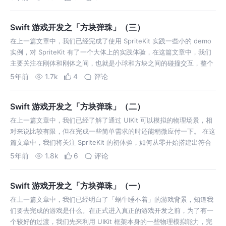
运动，我们…
Swift 游戏开发之「方块弹珠」（三）
在上一篇文章中，我们已经完成了使用 SpriteKit 实践一些小的 demo
实例，对 SpriteKit 有了一个大体上的实践体验，在这篇文章中，我们
主要关注在刚体和刚体之间，也就是小球和方块之间的碰撞交互，整个
游戏的核心也就在这。 在 SpriteKit 中进行刚体和刚体…
5年前
1.7k
4
评论
Swift 游戏开发之「方块弹珠」（二）
在上一篇文章中，我们已经了解了通过 UIKit 可以模拟的物理场景，相
对来说比较有限，但在完成一些简单需求的时还能稍微应付一下。 在这
篇文章中，我们将关注 SpriteKit 的初体验，如何从零开始搭建出符合
SpriteKit 开发哲学的物理世界。 通过 Xcode 创建新工…
5年前
1.8k
6
评论
Swift 游戏开发之「方块弹珠」（一）
在上一篇文章中，我们已经明白了「蜗牛睡不着」的游戏背景，知道我
们要去完成的游戏是什么。在正式进入真正的游戏开发之前，为了有一
个较好的过渡，我们先来利用 UIKit 框架本身的一些物理模拟能力，完