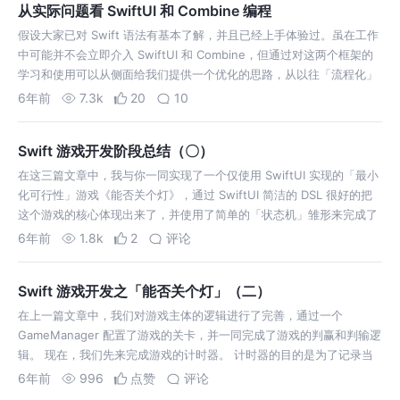
从实际问题看 SwiftUI 和 Combine 编程
假设大家已对 Swift 语法有基本了解，并且已经上手体验过。虽在工作
中可能并不会立即介入 SwiftUI 和 Combine，但通过对这两个框架的
学习和使用可以从侧面给我们提供一个优化的思路，从以往「流程化」
和「命令式」的编程思维中转变出来，提升开发效率。 此次分享在于快
6年前
7.3k
20
10
速对…
Swift 游戏开发阶段总结（〇）
在这三篇文章中，我与你一同实现了一个仅使用 SwiftUI 实现的「最小
化可行性」游戏《能否关个灯》，通过 SwiftUI 简洁的 DSL 很好的把
这个游戏的核心体现出来了，并使用了简单的「状态机」雏形来完成了
对游戏核心逻辑的保障。 这个游戏主要是想让大家「强行」理解游戏开
6年前
1.8k
2
评论
发中…
Swift 游戏开发之「能否关个灯」（二）
在上一篇文章中，我们对游戏主体的逻辑进行了完善，通过一个
GameManager 配置了游戏的关卡，并一同完成了游戏的判赢和判输逻
辑。 现在，我们先来完成游戏的计时器。 计时器的目的是为了记录当
前玩家进行游戏时所耗费的时间，给玩家营造出一种「紧张」的氛围，
6年前
996
点赞
评论
增加游戏乐趣。 在 S…