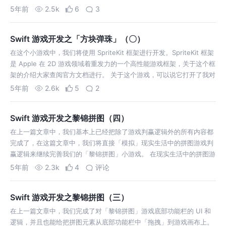
成一些有趣的 demo，来协助我们理解一些游戏开发的中经常遇到的概
5年前
2.5k
6
3
念。 这部分内容我…
Swift 游戏开发之「方块弹珠」（〇）
在这个小游戏中，我们将使用 SpriteKit 框架进行开发。SpriteKit 框架
是 Apple 在 2D 游戏领域着重发力的一个高性能游戏框架，关于这个框
架的介绍大家查阅官方文档进行。 关于这个游戏，可以说它打开了我对
游戏开发的大门。在 17 年中的暑假，我使用了 Coc…
5年前
2.6k
5
2
Swift 游戏开发之黎锦拼图（四）
在上一篇文章中，我们基本上已经把除了游戏判赢逻辑外的所有内容都
完成了，在这篇文章中，我们将直接「模拟」现实生活中的拼图游戏判
赢逻辑来继续完善我们的「黎锦拼图」小游戏。 在现实生活中的拼图游
戏，不管拼图是多大的尺寸，最终我们都可以隐约发现其有二维数组的
5年前
2.3k
4
评论
影子，拼图元素一个接着一个的…
Swift 游戏开发之黎锦拼图（三）
在上一篇文章中，我们完成了对「黎锦拼图」游戏底部功能栏的 UI 和
逻辑，并且也能给把拼图元素从底部功能栏中「拖拽」到游戏画布上。