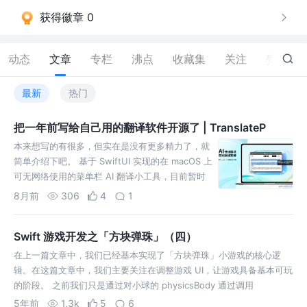
获得徽章 0
动态
文章
专栏
沸点
收藏集
关注
赞
145
最新
热门
把一年前写给自己用的翻译软件开源了 | TranslateP
本来想写的有很多，但实在是没有更多精力了，就
简单介绍下吧。 基于 SwiftUI 实现的在 macOS 上
可无网络使用的菜单栏 AI 翻译小工具，目前暂时
只支持英译中和中译英，可朗读原文也可查看音
8月前
306
4
1
标。
Swift 游戏开发之「方块弹珠」（四）
在上一篇文章中，我们已经基本实现了「方块弹珠」小游戏的核心逻
辑。在这篇文章中，我们主要关注在调整游戏 UI，让游戏具备基本可玩
的阶段。 之前我们只是通过对小球的 physicsBody 通过调用
applyForce 设置一个初始力，让小球在这个「初始力」的作用下进行
5年前
1.3k
5
6