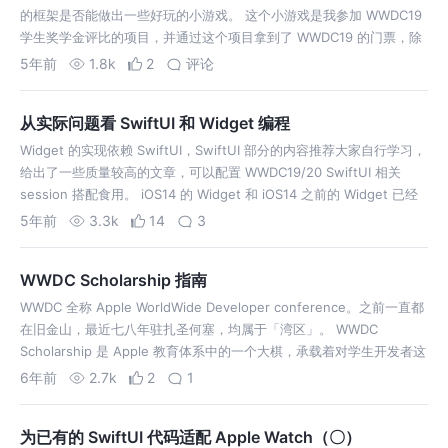
的框架是否能做出一些好玩的小游戏。 这个小游戏是我参加 WWDC19
学生奖学金评比的项目，并通过这个项目拿到了 WWDC19 的门票，除
了机票外和晚餐外，真的可以在圣何塞一周随便玩耍且零支出。当时奖
5年前
1.8k
2
评论
学…
从实际问题看 SwiftUI 和 Widget 编程
Widget 的实现依赖 SwiftUI，SwiftUI 部分的内容推荐大家自行学习，
给出了一些质量较高的文章，可以配置 WWDC19/20 SwiftUI 相关
session 搭配食用。 iOS14 的 Widget 和 iOS14 之前的 Widget 已经
完成了统一，之…
5年前
3.3k
14
3
WWDC Scholarship 指南
WWDC 全称 Apple WorldWide Developer conference。之前一直都
在旧金山，最近七八年驻扎圣何塞，均属于「湾区」。 WWDC
Scholarship 是 Apple 教育体系中的一个大棋，承载着对学生开发者这
一人群通往梦想殿堂唯一的途径，但这个…
6年前
2.7k
2
1
为已有的 SwiftUI 代码适配 Apple Watch（〇）