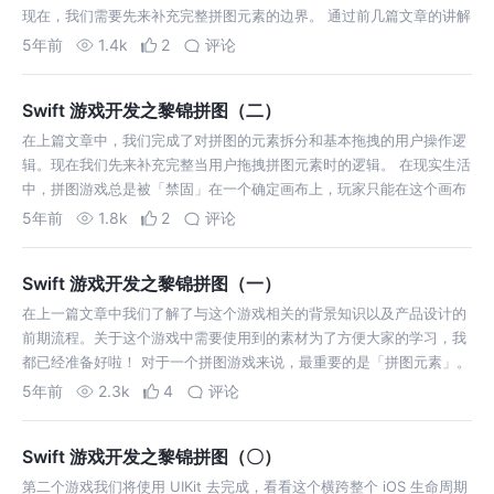
现在，我们需要先来补充完整拼图元素的边界。 通过前几篇文章的讲解
相比大家对这个游戏的规则已经非常清晰了，也明白了拼图元素只能在
5年前
1.4k
2
评论
画布之中进行移动，但在上…
Swift 游戏开发之黎锦拼图（二）
在上篇文章中，我们完成了对拼图的元素拆分和基本拖拽的用户操作逻
辑。现在我们先来补充完整当用户拖拽拼图元素时的逻辑。 在现实生活
中，拼图游戏总是被「禁固」在一个确定画布上，玩家只能在这个画布
中发挥自己的想象力，恢复拼图。因此，我们也需要在画布上给用户限
5年前
1.8k
2
评论
定一个「区域」。 从之前的两…
Swift 游戏开发之黎锦拼图（一）
在上一篇文章中我们了解了与这个游戏相关的背景知识以及产品设计的
前期流程。关于这个游戏中需要使用到的素材为了方便大家的学习，我
都已经准备好啦！ 对于一个拼图游戏来说，最重要的是「拼图元素」。
想必大家小时候包括现在可能也一直在玩拼图，拼图游戏的本质上跟我
5年前
2.3k
4
评论
们之前完成的小游戏「能否关个…
Swift 游戏开发之黎锦拼图（〇）
第二个游戏我们将使用 UIKit 去完成，看看这个横跨整个 iOS 生命周期