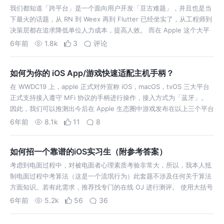
我们都知道「跨平台」是一个面向用户开发「亘古难题」，并且也是当
下最火的话题，从 RN 到 Weex 再到 Flutter 已经坐实了，从工程师到
决策层都在追求降低单位人力成本，提高人效。 而在 Apple 这个大平
台上，一直与业界的主流意识错位。自从封禁 JSPatch 后，各…
6年前
1.8k
3
评论
如何为你的 iOS App/游戏快速适配主机手柄？
在 WWDC19 上，apple 正式对外宣称 iOS，macOS，tvOS 三大平台
正式支持接入遵守 MFi 协议的手柄进行操作，接入方式为「蓝牙」。
因此，我们可以推测出今后在 Apple 生态圈中游戏发布在以上三个平台
时都会一定去考虑对手柄的支持。仔细观察目前在 Appl…
6年前
8.1k
11
8
如何招一个靠谱的iOS实习生（附参考答案）
考虑到电面过程中，对被电面者心理素质考验非常大，所以，我本人抵
制电面过程中考算法（这是一个流氓行为）此套题不涉及任何关于算法
方面知识。若有此需求，推荐找专门的在线 OJ 进行测评。 使用大括号
进行初始化 class和struct如果定义了构造函数，就不能用大括号初始
6年前
5.2k
56
36
化，若没有，…