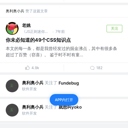
奥利奥小兵
赞了这篇文章
老姚
关注
《JS正则迷你书》作者
7年前
·
你未必知道的49个CSS知识点
本文的每一条，都是我曾经发过的掘金沸点，其中有很多条
超过了百赞（窃喜）。 鉴于时不时有童...
4.9k
182
奥利奥小兵
关注了
Fundebug
软件开发
APP内打开
奥利奥小兵
关注了
就想叫yoko
软件开发