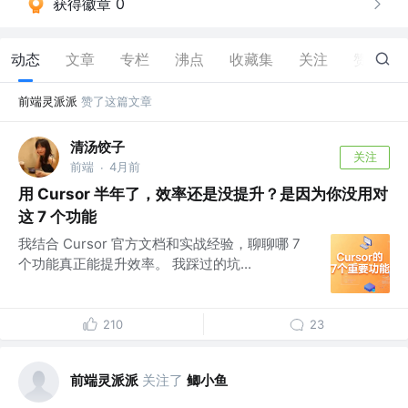
获得徽章 0
动态
文章
专栏
沸点
收藏集
关注
赞
55
前端灵派派
赞了这篇文章
清汤饺子
关注
前端
4月前
·
用 Cursor 半年了，效率还是没提升？是因为你没用对
这 7 个功能
我结合 Cursor 官方文档和实战经验，聊聊哪 7
个功能真正能提升效率。 我踩过的坑...
210
23
前端灵派派
关注了
鲫小鱼