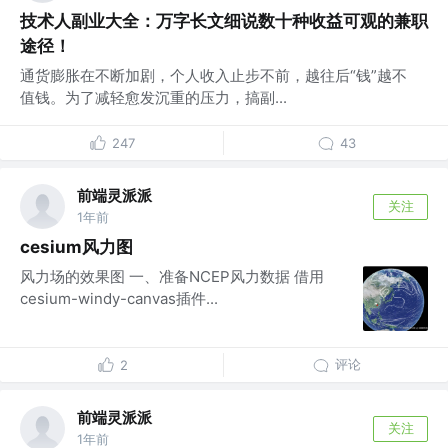
技术人副业大全：万字长文细说数十种收益可观的兼职
途径！
通货膨胀在不断加剧，个人收入止步不前，越往后“钱”越不
值钱。为了减轻愈发沉重的压力，搞副...
247
43
前端灵派派
关注
1年前
cesium风力图
风力场的效果图 一、准备NCEP风力数据 借用
cesium-windy-canvas插件...
评论
2
前端灵派派
关注
1年前