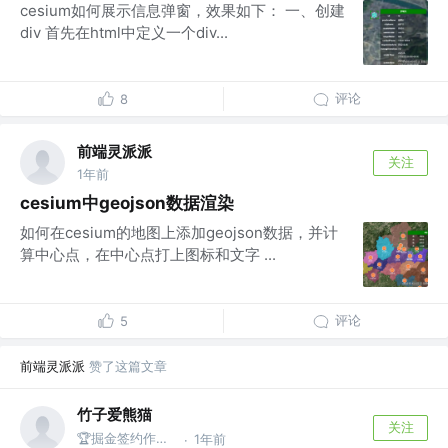
cesium如何展示信息弹窗，效果如下： 一、创建
div 首先在html中定义一个div...
评论
8
前端灵派派
关注
1年前
cesium中geojson数据渲染
如何在cesium的地图上添加geojson数据，并计
算中心点，在中心点打上图标和文字 ...
评论
5
前端灵派派
赞了这篇文章
竹子爱熊猫
关注
🏆掘金签约作者 @同名公众号：竹子爱熊猫
1年前
·