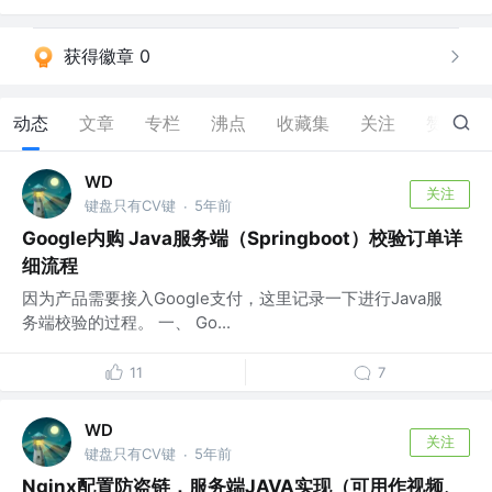
获得徽章 0
动态
文章
专栏
沸点
收藏集
关注
赞
3
WD
关注
键盘只有CV键
5年前
·
Google内购 Java服务端（Springboot）校验订单详
细流程
因为产品需要接入Google支付，这里记录一下进行Java服
务端校验的过程。 一、 Go...
11
7
WD
关注
键盘只有CV键
5年前
·
Nginx配置防盗链，服务端JAVA实现（可用作视频、