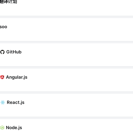
翻译计划
soo
GitHub
Angular.js
React.js
Node.js