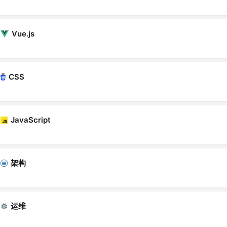
Vue.js
CSS
JavaScript
架构
运维