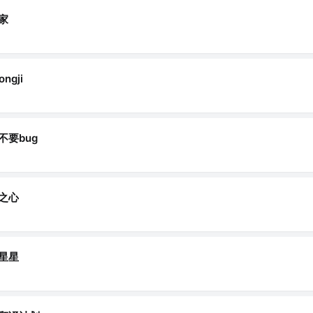
家
ongji
不要bug
之心
星星