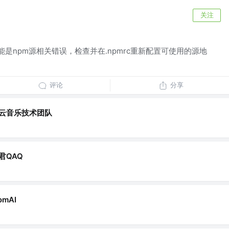
关注
能是npm源相关错误，检查并在.npmrc重新配置可使用的源地
评论
分享
云音乐技术团队
君QAQ
omAI