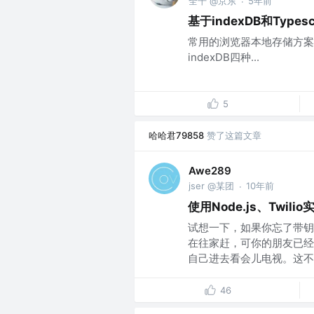
全干 @京东
5年前
·
基于indexDB和Types
常用的浏览器本地存储方案有cook
indexDB四种...
5
哈哈君79858
赞了这篇文章
Awe289
jser @某团
10年前
·
使用Node.js、Twil
试想一下，如果你忘了带钥
在往家赶，可你的朋友已经
自己进去看会儿电视。这不是
46