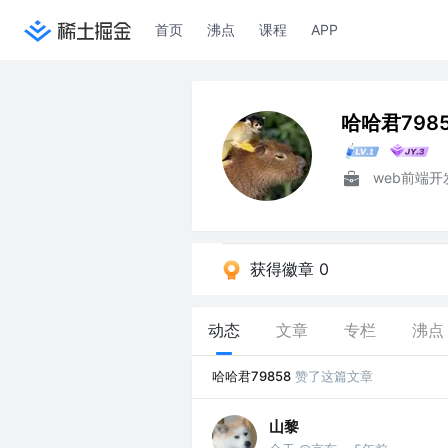
首页
沸点
课程
APP
哈哈君798
web前端
获得徽章 0
动态
文章
专栏
沸点
哈哈君79858
赞了这篇文章
山黎