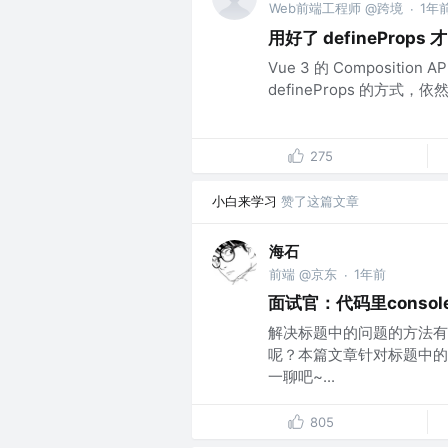
Web前端工程师 @跨境
1年
·
用好了 defineProp
Vue 3 的 Composit
defineProps 的方式，依然停
275
小白来学习
赞了这篇文章
海石
前端 @京东
1年前
·
面试官：代码里consol
解决标题中的问题的方法有
呢？本篇文章针对标题中的
一聊吧~...
805