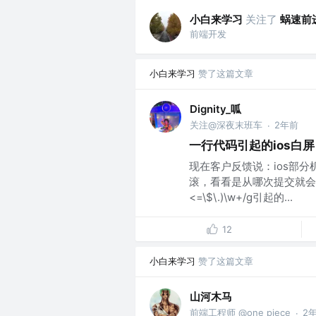
小白来学习
关注了
蜗速前进
前端开发
小白来学习
赞了这篇文章
Dignity_呱
关注@深夜末班车
2年前
·
一行代码引起的ios白屏
现在客户反馈说：ios部
滚，看看是从哪次提交就会
<=\$\.)\w+/g引起的...
12
小白来学习
赞了这篇文章
山河木马
前端工程师 @one piece
2
·