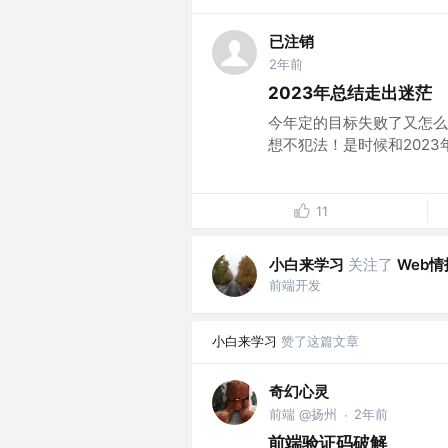
已注销
2年前
2023年总结走出迷茫
今年定的目标失败了又怎么
想不犯法！是时候和2023年
11
小白来学习
关注了
Web
前端开发
小白来学习
赞了这篇文章
奇幻心灵
前端 @扬州
2年前
·
前端验证码破解