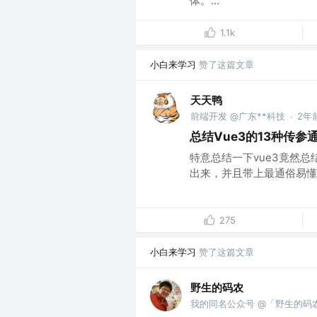
体。...
1.1k
小白来学习
赞了这篇文章
天天鸭
前端开发 @广东**科技
2年
·
总结Vue3的13种传
特意总结一下vue3竟然总
出来，并且带上最通俗易懂的
275
小白来学习
赞了这篇文章
野生的码农
我的同名公众号 @「野生的码