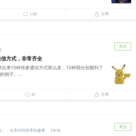
分享
1.0k
关注
前
参通信方式，非常齐全
结出来13种传参通信方式那么多，13种我分别都列了
例子。...
分享
41
关注
农」，分享代码世界的趣事
2年前
·