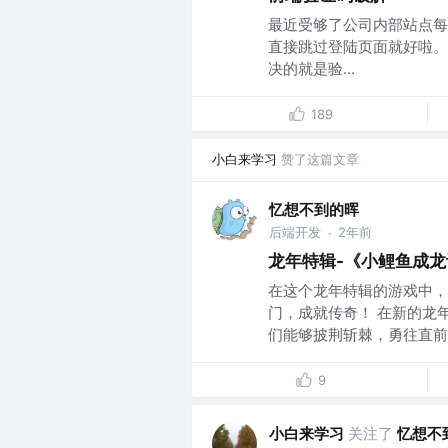
最近受够了公司内部站点每
直接跳过登陆页面就好啦。
决的就是验...
189
小白来学习
赞了这篇文章
忆想不到的晖
后端开发
2年前
·
龙年特辑-《小鲤鱼成龙
在这个龙年特辑的游戏中，
门，成就传奇！ 在新的龙
们能够披荆斩棘，勇往直前！
9
小白来学习
关注了
忆想不