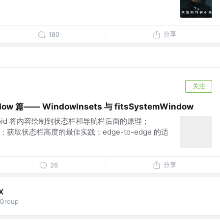
分享
180
关注
ndow 篇—— WindowInsets 与 fitsSystemWindow
roid 将内容绘制到状态栏和导航栏后面的原理；
逻辑；获取状态栏高度的最佳实践；edge-to-edge 的适
分享
26
X
vGroup