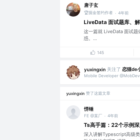
唐子玄
🏆掘金签约作者
4年前
·
LiveData 面试题库
这一篇就 LiveData 面
惑。...
145
关注了
恋猫de
yuxingxin
Mobile Developer @MobDe
赞了这篇文章
yuxingxin
愣锤
FE @某厂
4年前
·
Ts高手篇：22个示例
深入讲解Typescrip