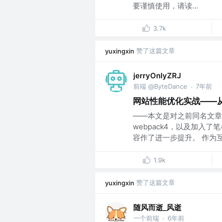
要谨慎使用，请读...
3.7k
赞了这篇文章
yuxingxin
jerryOnlyZRJ
前端 @ByteDance
7年前
·
网站性能优化实战——从12
——本文是对之前同名文章的
webpack4，以及加入
容作了进一步提升。 作为互联
1.9k
赞了这篇文章
yuxingxin
随风而逝_风逝
一个前端
6年前
·