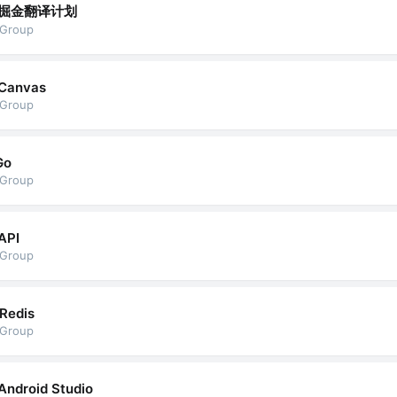
掘金翻译计划
vGroup
Canvas
vGroup
Go
vGroup
API
vGroup
Redis
vGroup
Android Studio