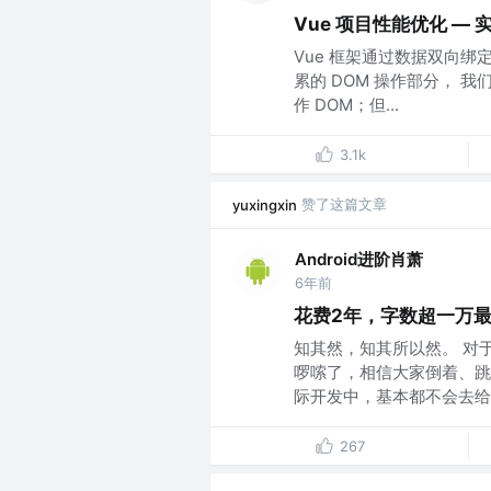
Vue 项目性能优化 — 
Vue 框架通过数据双向绑
累的 DOM 操作部分， 
作 DOM；但...
3.1k
赞了这篇文章
yuxingxin
Android进阶肖萧
6年前
花费2年，字数超一万最
知其然，知其所以然。 对
啰嗦了，相信大家倒着、跳
际开发中，基本都不会去给ap
267