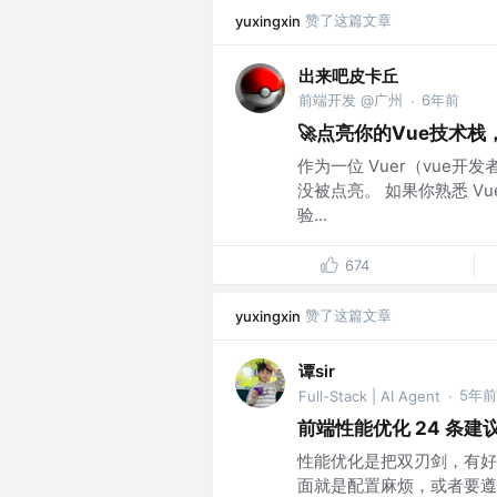
赞了这篇文章
yuxingxin
出来吧皮卡丘
前端开发 @广州
6年前
·
🚀点亮你的Vue技术栈，
作为一位 Vuer（vue开
没被点亮。 如果你熟悉 Vue
验...
674
赞了这篇文章
yuxingxin
谭sir
5年前
Full-Stack | AI Agent
·
前端性能优化 24 条建
性能优化是把双刃剑，有好
面就是配置麻烦，或者要遵