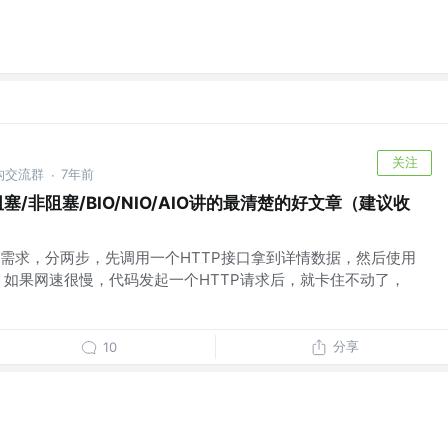
关注
构交流群
7年前
·
塞/非阻塞/BIO/NIO/AIO讲的最清楚的好文章（建议收
需求，分两步，先调用一个HTTP接口拿到详情数据，然后使用
 如果网速很慢，代码发起一个HTTP请求后，就卡住不动了，
分享
10