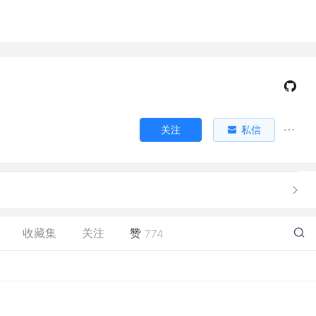
关注
私信
收藏集
关注
赞
774