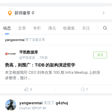
获得徽章 0
动态
文章
专栏
沸点
收藏集
关注
赞
21
赞了这篇文章
yangwenmai
平凯数据库
关注
@平凯星辰
7年前
·
势高，则围广：TiDB 的架构演进哲学
本文根据我司 CEO 刘奇在第 100 期 Infra Meetup 上的演
讲整理，预计...
3
1
关注了
yangwenmai
g4zhuj
Gopher @POP IM