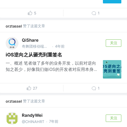
5
1
赞了这篇文章
orztassel
QiShare
关注
奇舞团移动端团队 @奇舞团
4年前
·
iOS逆向之从砸壳到重签名
一、概述 笔者做了多年的业务开发，以前对逆向
知之甚少，好像我们做iOS的开发者对应用本身...
27
1
赞了这篇文章
orztassel
RandyWei
关注
7年前
@CHINAHRT
·