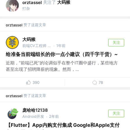
关注了
大码猴
orztassel
打杂
赞了这篇文章
orztassel
大码猴
关注
前端CV工程师 @ACV总部
1年前
·
给准备当前端组长的你一点小建议（四千字干货）~
近期，“前端已死”的论调似乎在整个IT圈中盛行，某些地方
甚至出现了招聘降薪的现象。然而，...
390
78
赞了这篇文章
orztassel
庞哈哈12138
关注
Android开发
2年前
·
【Flutter】App内购支付集成 Google和Apple支付