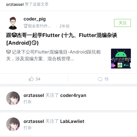
赞了这篇文章
orztassel
coder_pig
关注
🏆掘金签约作者 | 摸鱼王 @来日未必方长
2年前
·
跟🤡杰哥一起学Flutter (十九、Flutter混编杂谈
[Android]😏)
🤡 记录下公司Flutter混编项目-Android踩坑相
关，涉及混编方案、混合栈管理...
34
15
关注了
orztassel
coder4ryan
打杂
关注了
orztassel
LabLawliet
打杂