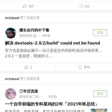
187
43
赞了这篇文章
orztassel
擅长在代码中下毒
关注
佛系挖坑 @-
4年前
·
解决 devtools-2.9.2/build" could not be found
官方也真能搞幺蛾子~ 估计是提交代码的时候没仔细审查，
2.9.2 一直崩溃，降级到 2....
评论
2
赞了这篇文章
orztassel
三年没洗澡
关注
前端开发工程师 @杭州某公司
4年前
·
一个自学前端的专科菜鸡的2年「2021年终总结」
时光不负，创作不停，本文正在参加2021年终总