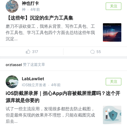
神也打卡
关注
神
4年前
·
【这些年】沉淀的生产力工具集
磨刀不误砍柴工，我将从背景、写作工具包、工
作工具包、学习工具包四个方面去总结这些年我
沉淀...
317
55
赞了这篇文章
orztassel
LabLawliet
关注
iOS独立开发者
4年前
·
iOS防截屏录屏｜担心App内容被截屏泄露吗？这个开
源库就是你要的
试了一些主流应用，发现很多都想去防止截图，
但是最终实现的效果并不理想，只能在截图完成
后去...