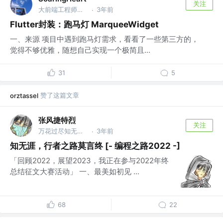
关注
大前端工程师（iOS/Flutter/Vue3）
3年前
·
Flutter封装：跑马灯 MarqueeWidget
一、来源 项目中遇到跑马灯需求，看看了一些第三方的，
觉得不够优雅，随想自己实现一个极简且...
31
5
赞了这篇文章
orztassel
张风捷特烈
关注
万花过尽知无物 @编程之王
3年前
·
知无涯，行者之路莫言终 [- 编程之路2022 -]
「回顾2022，展望2023，我正在参与2022年终
总结征文大赛活动」 一、最美如初见 ...
68
22