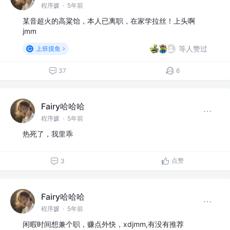
程序媛
·
5年前
某音超火的高粱饴，本人已离职，在家学拉丝！上头啊
jmm
等人赞过
上班摸鱼
37
6
Fairy哈哈哈
程序媛
·
5年前
热死了，我里乖
点赞
3
Fairy哈哈哈
程序媛
·
5年前
闲暇时间想兼个职，赚点外快，xdjmm,有没有推荐