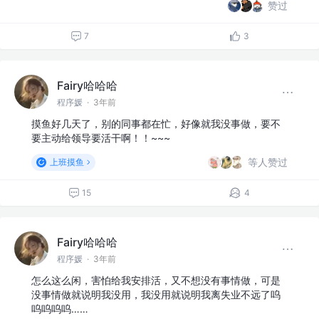
赞过
7
3
Fairy哈哈哈
程序媛
·
3年前
摸鱼好几天了，别的同事都在忙，好像就我没事做，要不
要主动给领导要活干啊！！~~~
等人赞过
上班摸鱼
15
4
Fairy哈哈哈
程序媛
·
3年前
怎么这么闲，害怕给我安排活，又不想没有事情做，可是
没事情做就说明我没用，我没用就说明我离失业不远了呜
呜呜呜呜……