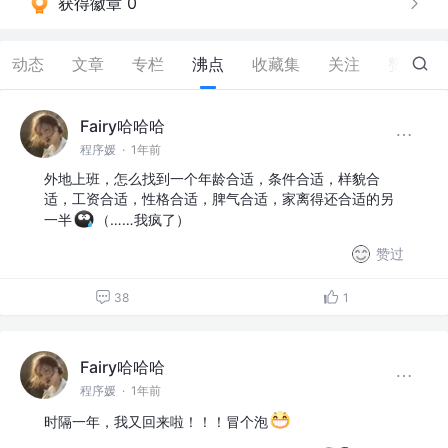
获得徽章 0
动态
文章
专栏
沸点
收藏集
关注
赞
43
Fairy哈哈哈
程序媛
·
1年前
外地上班，怎么找到一个年龄合适，条件合适，样貌合
适，工资合适，性格合适，脾气合适，家离得还合适的另
一半
（……我疯了）
赞过
38
1
Fairy哈哈哈
程序媛
·
1年前
时隔一年，我又回来啦！！！冒个泡