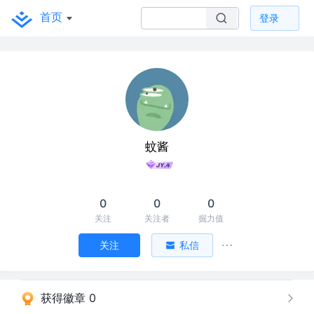
首页
登录
蚊酱
0
0
0
关注
关注者
掘力值
关注
私信
获得徽章 0