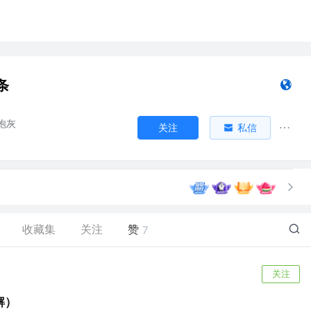
条
炮灰
关注
私信
收藏集
关注
赞
7
关注
解）