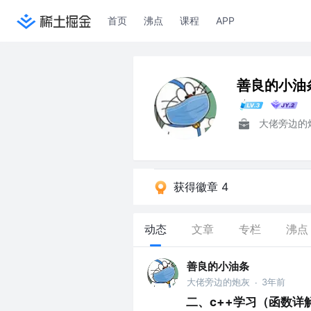
首页
沸点
课程
APP
善良的小油
大佬旁边的
获得徽章 4
动态
文章
专栏
沸点
善良的小油条
大佬旁边的炮灰
3年前
·
二、c++学习（函数详