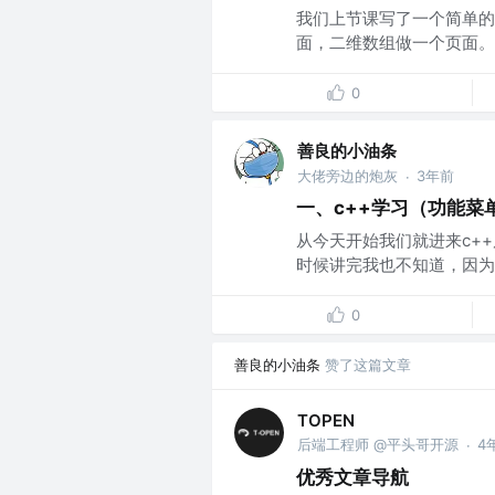
我们上节课写了一个简单的
面，二维数组做一个页面。..
0
善良的小油条
大佬旁边的炮灰
3年前
·
一、c++学习（功能菜
从今天开始我们就进来c+
时候讲完我也不知道，因为备
0
善良的小油条
赞了这篇文章
TOPEN
后端工程师 @平头哥开源
4
·
优秀文章导航