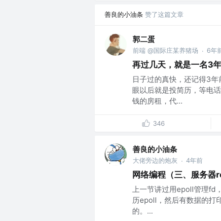
善良的小油条
赞了这篇文章
郭二蛋
前端 @国际庄某养猪场
6年
·
再过几天，就是一名3
日子过的真快，还记得3年
眼以后就是投简历，等电话
钱的房租，代...
346
善良的小油条
大佬旁边的炮灰
4年前
·
网络编程（三、服务器re
上一节讲过用epoll管理
历epoll，然后有数据
的。...