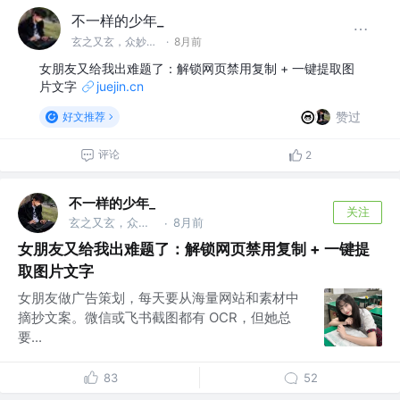
不一样的少年_
玄之又玄，众妙之门
·
8月前
女朋友又给我出难题了：解锁网页禁用复制 + 一键提取图
片文字
juejin.cn
赞过
好文推荐
评论
2
不一样的少年_
关注
玄之又玄，众妙之门
8月前
·
女朋友又给我出难题了：解锁网页禁用复制 + 一键提
取图片文字
女朋友做广告策划，每天要从海量网站和素材中
摘抄文案。微信或飞书截图都有 OCR，但她总
要...
83
52