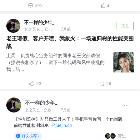
评论
4
不一样的少年_
关注
玄之又玄，众妙之门
7月前
·
老王请假、客户开喷、我救火：一场递归树的性能突围
战
上周，负责核心业务组件的同事老王突然请假
（据说去相亲了），留下一堆代码和风中凌乱的
我，结...
53
29
不一样的少年_
玄之又玄，众妙之门
·
7月前
【性能监控】别只做工具人了！手把手带你写一个mini版
前端性能检测SDK
juejin.cn
赞过
好文推荐