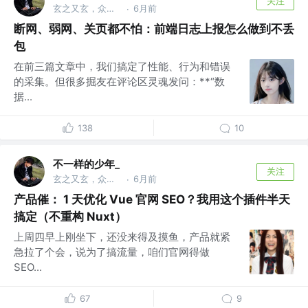
关注
玄之又玄，众妙之门
6月前
·
断网、弱网、关页都不怕：前端日志上报怎么做到不丢
包
在前三篇文章中，我们搞定了性能、行为和错误
的采集。但很多掘友在评论区灵魂发问：**“数
据...
138
10
不一样的少年_
关注
玄之又玄，众妙之门
6月前
·
产品催： 1 天优化 Vue 官网 SEO？我用这个插件半天
搞定（不重构 Nuxt）
上周四早上刚坐下，还没来得及摸鱼，产品就紧
急拉了个会，说为了搞流量，咱们官网得做
SEO...
67
9