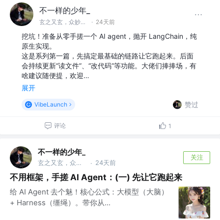
不一样的少年_
玄之又玄，众妙之门
·
24天前
挖坑！准备从零手搓一个 AI agent，抛开 LangChain，纯
原生实现。
这是系列第一篇，先搞定最基础的链路让它跑起来。后面
会持续更新“读文件”、“改代码”等功能。大佬们捧捧场，有
啥建议随便提，欢迎…
展开
赞过
VibeLaunch
评论
1
不一样的少年_
关注
玄之又玄，众妙之门
24天前
·
不用框架，手搓 AI Agent：(一) 先让它跑起来
给 AI Agent 去个魅！核心公式：大模型（大脑）
+ Harness（缰绳）。带你从...