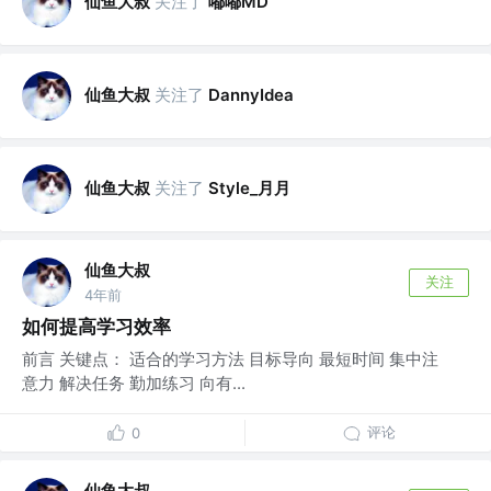
仙鱼大叔
关注了
嘟嘟MD
仙鱼大叔
关注了
DannyIdea
仙鱼大叔
关注了
Style_月月
仙鱼大叔
关注
4年前
如何提高学习效率
前言 关键点： 适合的学习方法 目标导向 最短时间 集中注
意力 解决任务 勤加练习 向有...
评论
0
仙鱼大叔