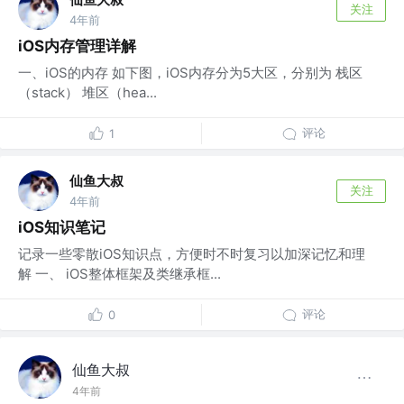
关注
4年前
iOS内存管理详解
一、iOS的内存 如下图，iOS内存分为5大区，分别为 栈区
（stack） 堆区（hea...
评论
1
仙鱼大叔
关注
4年前
iOS知识笔记
记录一些零散iOS知识点，方便时不时复习以加深记忆和理
解 一、 iOS整体框架及类继承框...
评论
0
仙鱼大叔
4年前