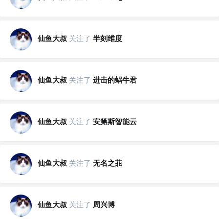
仙鱼大叔
关注了
半刻维度
仙鱼大叔
关注了
进击的蜗牛君
仙鱼大叔
关注了
安第斯智能云
仙鱼大叔
关注了
无名之苝
仙鱼大叔
关注了
周兴博