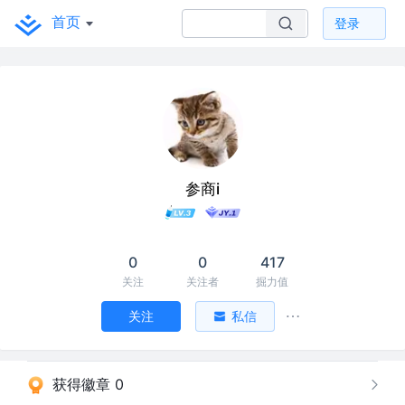
首页
登录
参商i
0
0
417
关注
关注者
掘力值
关注
私信
获得徽章 0