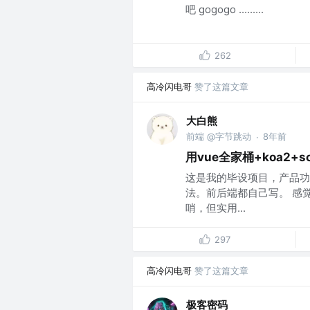
吧 gogogo .........
262
高冷闪电哥
赞了这篇文章
大白熊
前端 @字节跳动
8年前
·
用vue全家桶+koa2+so
这是我的毕设项目，产品功
法。前后端都自己写。 感
哨，但实用...
297
高冷闪电哥
赞了这篇文章
极客密码