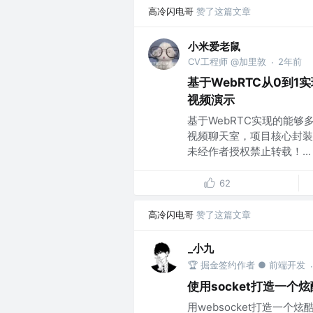
高冷闪电哥
赞了这篇文章
小米爱老鼠
CV工程师 @加里敦
2年前
·
基于WebRTC从0到1
视频演示
基于WebRTC实现的能
视频聊天室，项目核心封装
未经作者授权禁止转载！...
62
高冷闪电哥
赞了这篇文章
_小九
🏆 掘金签约作者 ● 前端开发
·
使用socket打造一个
用websocket打造一