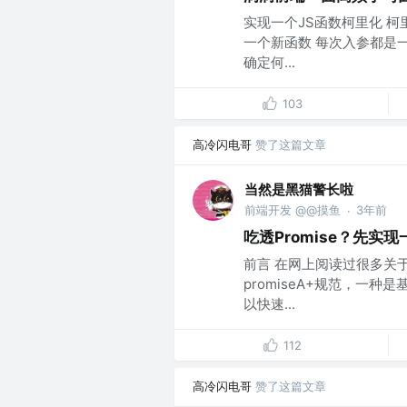
实现一个JS函数柯里化 
一个新函数 每次入参都是
确定何...
103
高冷闪电哥
赞了这篇文章
当然是黑猫警长啦
前端开发 @@摸鱼
3年前
·
吃透Promise？先实
前言 在网上阅读过很多关于
promiseA+规范，一种是
以快速...
112
高冷闪电哥
赞了这篇文章