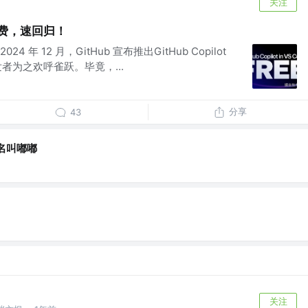
关注
：已免费，速回归！
言 2024 年 12 月，GitHub 宣布推出GitHub Copilot
者为之欢呼雀跃。毕竟，...
分享
43
名叫嘟嘟
关注