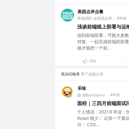
美团点评点餐
终端团队 @美团点评
8年前
·
浅谈前端线上部署与运
说到前端部署，可能大多数
对接、一起完成前端的部署
做才能把一个前...
756
高冷闪电哥
赞了这篇文章
禾味
4年前
🦁️ @ByteDance
·
面经｜三四月前端面试
个人情况：2021.6 毕业
React 很少； 记录一
分： CSS...