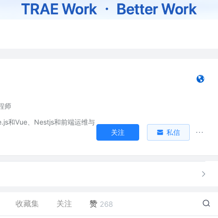
程师
.js和Vue、Nestjs和前端运维与
关注
私信
收藏集
关注
赞
268