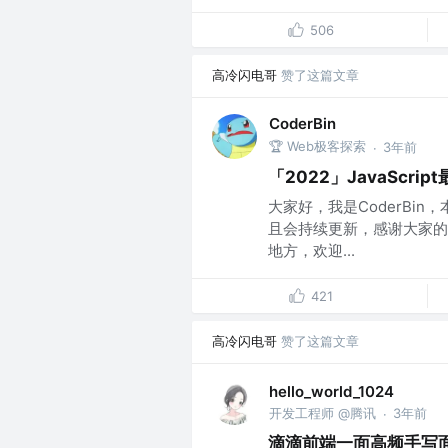
506
高冷闪电哥
赞了这篇文章
CoderBin
🏆 Web极客探索
3年前
·
「2022」JavaScr
大家好，我是CoderBin
且会持续更新，感谢大家的
地方，欢迎...
421
高冷闪电哥
赞了这篇文章
hello_world_1024
开发工程师 @腾讯
3年前
·
滴滴前端一面高频手写