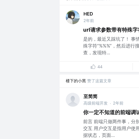
HED
2年前
url请求参数带有特殊字
是的，最近又踩坑了！ 事
殊字符“%%%”，然后进
查，发现特...
44
楼下的小黑
赞了这篇文章
至简简
高级前端开发
2年前
·
你一定不知道的前端调
前言 前端只做两件事，分
交互 用户交互是指用户使
据状态，页面...