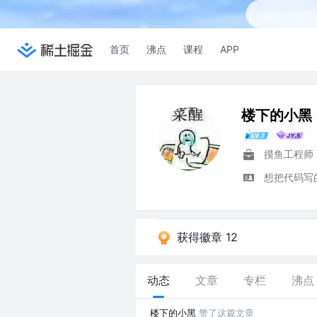
首页
沸点
课程
APP
楼下的小黑
摸鱼工程师
想把代码写
获得徽章 12
动态
文章
专栏
沸点
楼下的小黑
赞了这篇文章