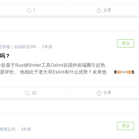
分享
1
关注
前是前端｜自由职业3年
2年前
·
干掉吗？
于Rust的linter工具Oxlint在国外前端圈引起热
评价。 他相比于老大哥Eslint有什么优势？未来他
分享
32
关注
份有限公司
2年前
·