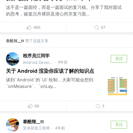
这不是一篇面经，而是一篇面试的复习稿。分享了我对面试
的思考，破釜沉舟裸辞及潜心闭关复习面...
489
67
泰酷辣__tt
赞了这篇文章
程序员江同学
关注
4年前
Android Developer
·
关于 Android 渲染你应该了解的知识点
谈到`Android`的`UI`绘制，大家可能会想到
`onMeasure`、`onLay...
68
5
泰酷辣__tt
关注
安卓研发工程师
4年前
·