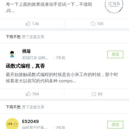
考一下上面的效果或者动手尝试一下，不借助
JS...
1.4k
100
下雨不愁
赞了这篇文章
桃翁
关注
前端打杂 @蚂蚁集团
7年前
·
函数式编程，真香
最开始接触函数式编程的时候是在小米工作的时候，那个时
候看老大以前写的代码各种 compo...
794
85
下雨不愁
赞了这篇文章
ES2049
关注
@阿里巴巴集团安全部
7年前
·