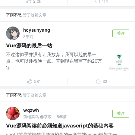
2.0k
114
下雨不愁
赞了这篇文章
hcysunyang
关注
8年前
Vue源码的最后一站
不过这似乎并没有让我放弃，我可以起的早一
点，也可以睡得晚一点。直到现在我写了约20万
字，...
581
32
下雨不愁
赞了这篇文章
wqzwh
关注
前端菜鸟 @京东
8年前
·
Vue源码阅读前必须知道javascript的基础内容
vue目前是前端使用频率较高的一套前端mvvm框架之一，