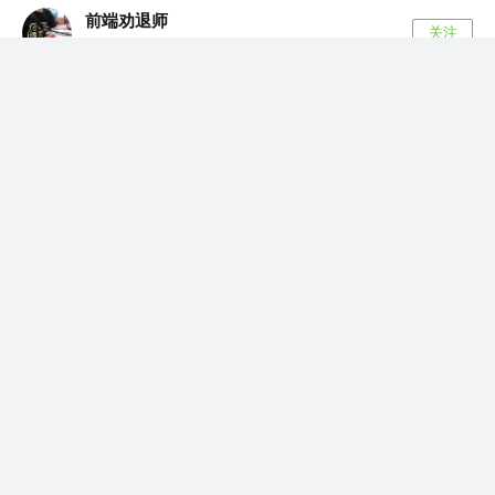
前端劝退师
关注
公众号 @前端劝退师
7年前
·
「中高级前端面试」JavaScript手写代码无敌秘籍
1. 实现一个new操作符 它创建了一个全新的对
象。 它会被执行[[Prototype]...
3.6k
186
下雨不愁
关注了
阅文前端团队
下雨不愁
赞了这篇文章
晚风微漾
关注
7年前
浅谈HTTP缓存