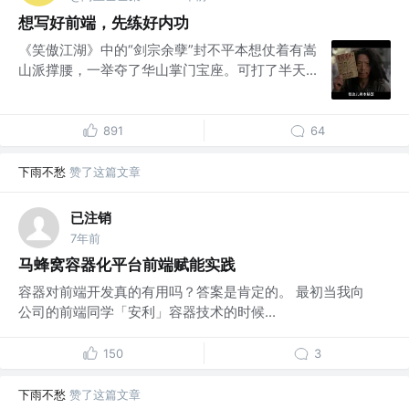
想写好前端，先练好内功
《笑傲江湖》中的“剑宗余孽”封不平本想仗着有嵩
山派撑腰，一举夺了华山掌门宝座。可打了半天...
891
64
下雨不愁
赞了这篇文章
已注销
7年前
马蜂窝容器化平台前端赋能实践
容器对前端开发真的有用吗？答案是肯定的。 最初当我向
公司的前端同学「安利」容器技术的时候...
150
3
下雨不愁
赞了这篇文章