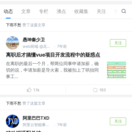
动态
文章
专栏
沸点
收藏集
关注
赞
70
下雨不愁
赞了这篇文章
愚坤秦少卫
关注
web前端 @北京迅单科技有限公司
7年前
·
离职后才搞懂vue项目开发流程中的疑惑点
在离职的最后一个月，帮两位同事申请加薪，确
切的说，申请加薪是导火索，我被扣上了哄抬同
事工...
1.1k
193
下雨不愁
赞了这篇文章
阿里巴巴TXD
关注
阿里云智能事业群-基础产品事业部-混合云平台 @阿里巴巴
7年前
·