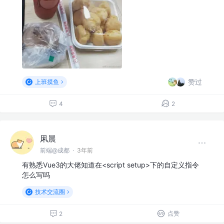
赞过
上班摸鱼
4
2
凩晨
前端@成都
·
3年前
有熟悉Vue3的大佬知道在<script setup>下的自定义指令
怎么写吗
技术交流圈
点赞
2