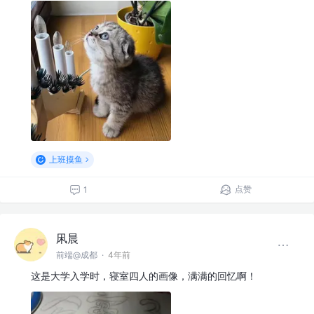
上班摸鱼
点赞
1
凩晨
前端@成都
·
4年前
这是大学入学时，寝室四人的画像，满满的回忆啊！