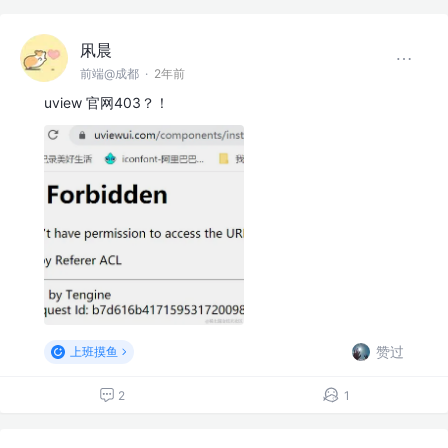
凩晨
前端@成都
·
2年前
uview 官网403？！
赞过
上班摸鱼
2
1