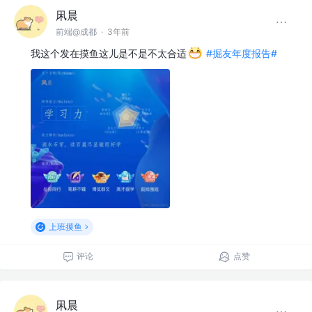
凩晨
前端@成都
·
3年前
我这个发在摸鱼这儿是不是不太合适
#掘友年度报告#
上班摸鱼
评论
点赞
凩晨