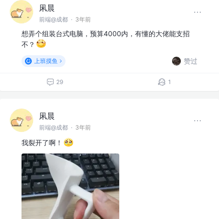
凩晨
前端@成都
·
3年前
想弄个组装台式电脑，预算4000内，有懂的大佬能支招
不？
赞过
上班摸鱼
29
1
凩晨
前端@成都
·
3年前
我裂开了啊！