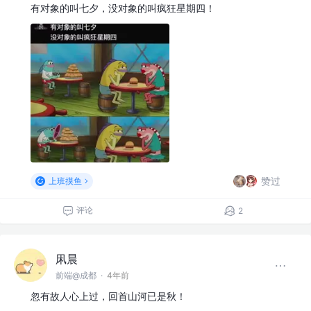
有对象的叫七夕，没对象的叫疯狂星期四！
赞过
上班摸鱼
评论
2
凩晨
前端@成都
·
4年前
忽有故人心上过，回首山河已是秋！