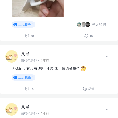
等人赞过
上班摸鱼
58
16
凩晨
前端@成都
·
3年前
大佬们，有没有 独行月球 线上资源分享个
上班摸鱼
点赞
14
凩晨
前端@成都
·
4年前