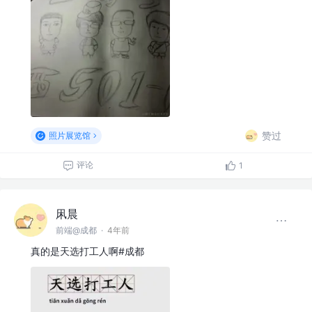
赞过
照片展览馆
评论
1
凩晨
前端@成都
·
4年前
真的是天选打工人啊#成都