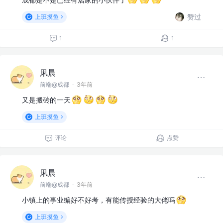
赞过
上班摸鱼
1
1
凩晨
前端@成都
·
3年前
又是搬砖的一天
上班摸鱼
评论
点赞
凩晨
前端@成都
·
3年前
小镇上的事业编好不好考，有能传授经验的大佬吗
上班摸鱼