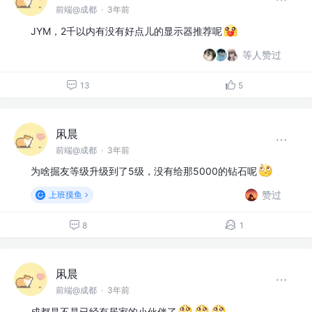
前端@成都
·
3年前
JYM，2千以内有没有好点儿的显示器推荐呢
等人赞过
13
5
凩晨
前端@成都
·
3年前
为啥掘友等级升级到了5级，没有给那5000的钻石呢
赞过
上班摸鱼
8
1
凩晨
前端@成都
·
3年前
成都是不是已经有居家的小伙伴了