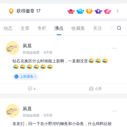
获得徽章 17
动态
文章
专栏
沸点
收藏集
关注
赞
57
凩晨
前端@成都
·
6月前
钻石兑换区什么时候能上新啊，一直都没货
上班摸鱼
点赞
4
凩晨
前端@成都
·
8月前
友友们，问一下在小野河钓鲫鱼和小杂鱼，什么饵料比较