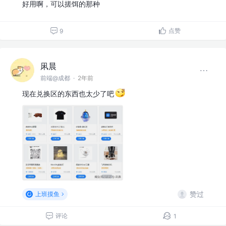
好用啊，可以搓饵的那种
点赞
9
凩晨
前端@成都
·
2年前
现在兑换区的东西也太少了吧
赞过
上班摸鱼
评论
1