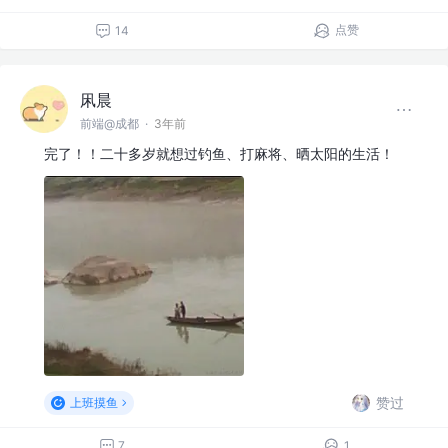
点赞
14
凩晨
前端@成都
·
3年前
完了！！二十多岁就想过钓鱼、打麻将、晒太阳的生活！
赞过
上班摸鱼
7
1