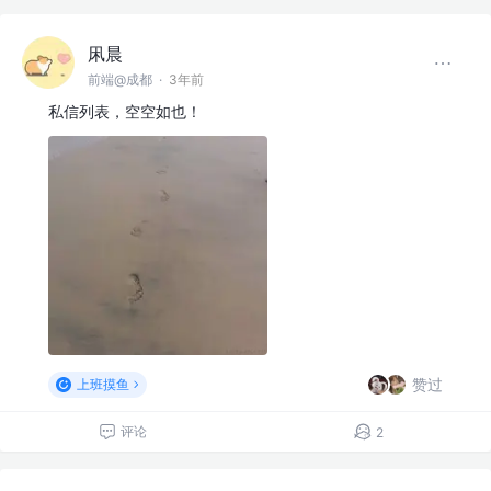
凩晨
前端@成都
·
3年前
私信列表，空空如也！
赞过
上班摸鱼
评论
2