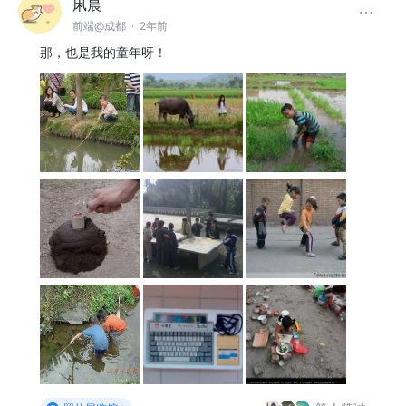
凩晨
前端@成都
·
2年前
那，也是我的童年呀！