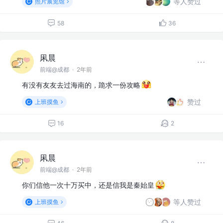
等人赞过
照片展览馆
58
36
凩晨
前端@成都
·
2年前
有没有友友去过海南的，跪求一份攻略
赞过
上班摸鱼
16
2
凩晨
前端@成都
·
2年前
你们信他一次十万买中，还是信我是秦始皇
等人赞过
上班摸鱼