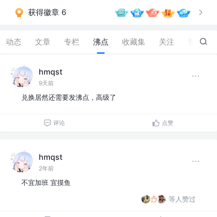
获得徽章 6
动态
文章
专栏
沸点
收藏集
关注
赞
251
hmqst
9天前
兑换居然还需要发沸点，高级了
评论
点赞
hmqst
2年前
不宜加班 宜摸鱼
等人赞过