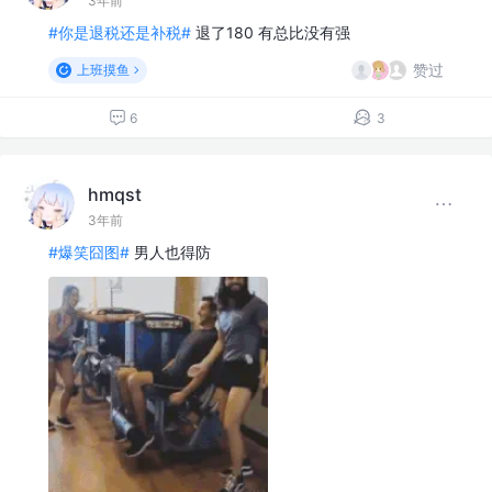
3年前
#你是退税还是补税#
退了180 有总比没有强
赞过
上班摸鱼
6
3
hmqst
3年前
#爆笑囧图#
男人也得防