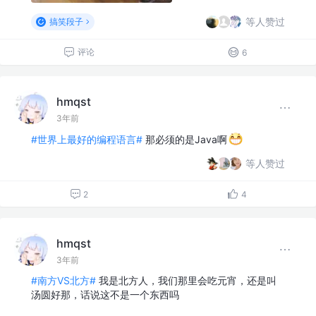
等人赞过
搞笑段子
评论
6
hmqst
3年前
#世界上最好的编程语言#
那必须的是Java啊
等人赞过
2
4
hmqst
3年前
#南方VS北方#
我是北方人，我们那里会吃元宵，还是叫
汤圆好那，话说这不是一个东西吗