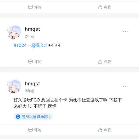
评论
点赞
hmqst
2年前
#1024一起掘金#
+4 +4
评论
点赞
hmqst
3年前
好久没玩FGO 想回去抽个卡 为啥不让云游戏了啊 下载下
来好大 哎 不玩了 摆烂
游戏玩家俱乐部
评论
点赞