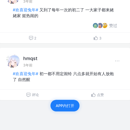
3年前
#欢喜迎兔年#
又到了每年一次的初二了 一大家子都来姥
姥家 挺热闹的
赞过
2
3
hmqst
3年前
#欢喜迎兔年#
初一都不用定闹铃 六点多就开始有人放炮
了 自然醒
评论
点赞
APP内打开