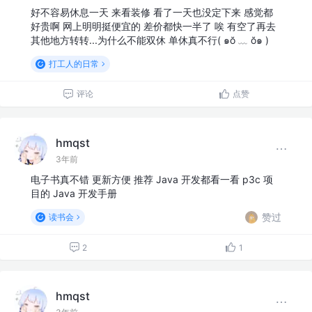
好不容易休息一天 来看装修 看了一天也没定下来 感觉都
好贵啊 网上明明挺便宜的 差价都快一半了 唉 有空了再去
其他地方转转...为什么不能双休 单休真不行( ๑ŏ ﹏ ŏ๑ )
打工人的日常
评论
点赞
hmqst
3年前
电子书真不错 更新方便 推荐 Java 开发都看一看 p3c 项
目的 Java 开发手册
赞过
读书会
2
1
hmqst