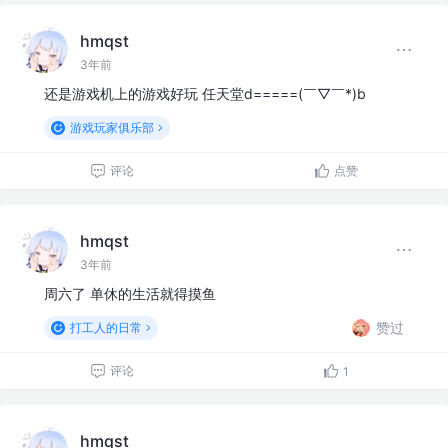
hmqst
3年前
还是游戏机上的游戏好玩 任天堂d=====(￣▽￣*)b
游戏玩家俱乐部
评论
点赞
hmqst
3年前
周六了 单休的生活就得摸鱼
赞过
打工人的日常
评论
1
hmqst